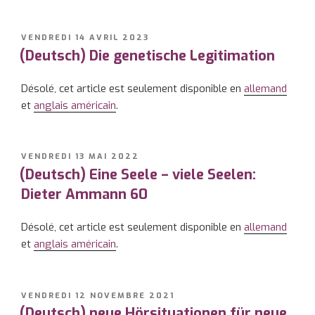
PUBLIÉ
VENDREDI 14 AVRIL 2023
LE
(Deutsch) Die genetische Legitimation
Désolé, cet article est seulement disponible en
allemand
et
anglais américain
.
PUBLIÉ
VENDREDI 13 MAI 2022
LE
(Deutsch) Eine Seele – viele Seelen:
Dieter Ammann 60
Désolé, cet article est seulement disponible en
allemand
et
anglais américain
.
PUBLIÉ
VENDREDI 12 NOVEMBRE 2021
LE
(Deutsch) neue Hörsituationen für neue