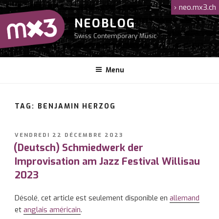
Aller
›
neo.mx3.ch
au
NEOBLOG
contenu
Swiss Contemporary Music
principal
Menu
TAG: BENJAMIN HERZOG
PUBLIÉ
VENDREDI 22 DÉCEMBRE 2023
LE
(Deutsch) Schmiedwerk der
Improvisation am Jazz Festival Willisau
2023
Désolé, cet article est seulement disponible en
allemand
et
anglais américain
.