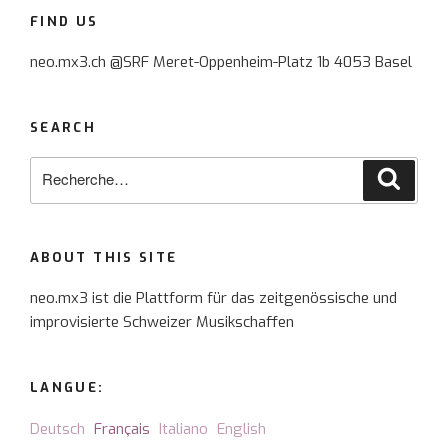
FIND US
neo.mx3.ch @SRF Meret-Oppenheim-Platz 1b 4053 Basel
SEARCH
Recherche
Reche
pour
:
ABOUT THIS SITE
neo.mx3 ist die Plattform für das zeitgenössische und
improvisierte Schweizer Musikschaffen
LANGUE:
Deutsch
Français
Italiano
English