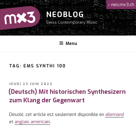
Aller
›
neo.mx3.ch
au
NEOBLOG
contenu
Swiss Contemporary Music
principal
Menu
TAG: EMS SYNTHI 100
PUBLIÉ
JEUDI 23 JUIN 2022
LE
(Deutsch) Mit historischen Synthesizern
zum Klang der Gegenwart
Désolé, cet article est seulement disponible en
allemand
et
anglais américain
.