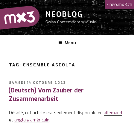
Aller
›
neo.mx3.ch
au
NEOBLOG
contenu
Swiss Contemporary Music
principal
Menu
TAG: ENSEMBLE ASCOLTA
PUBLIÉ
SAMEDI 14 OCTOBRE 2023
LE
(Deutsch) Vom Zauber der
Zusammenarbeit
Désolé, cet article est seulement disponible en
allemand
et
anglais américain
.