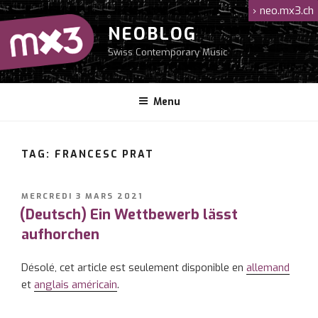
Aller
›
neo.mx3.ch
au
NEOBLOG
contenu
Swiss Contemporary Music
principal
Menu
TAG: FRANCESC PRAT
PUBLIÉ
MERCREDI 3 MARS 2021
LE
(Deutsch) Ein Wettbewerb lässt
aufhorchen
Désolé, cet article est seulement disponible en
allemand
et
anglais américain
.