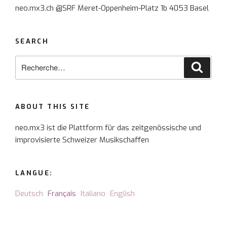
neo.mx3.ch @SRF Meret-Oppenheim-Platz 1b 4053 Basel
SEARCH
Recherche
Reche
pour
:
ABOUT THIS SITE
neo.mx3 ist die Plattform für das zeitgenössische und
improvisierte Schweizer Musikschaffen
LANGUE:
Deutsch
Français
Italiano
English