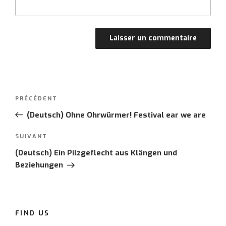
Post
PRÉCÉDENT
Article
navigation
précédent
(Deutsch) Ohne Ohrwürmer! Festival ear we are
SUIVANT
Article
suivant
(Deutsch) Ein Pilzgeflecht aus Klängen und
Beziehungen
FIND US