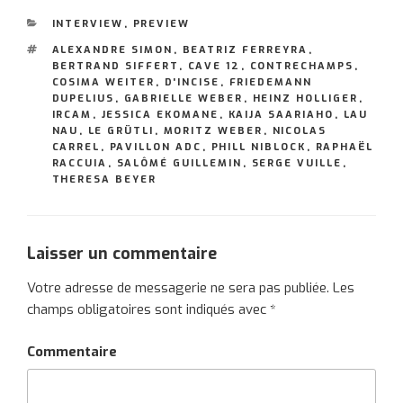
CATÉGORIES
INTERVIEW
,
PREVIEW
ÉTIQUETTES
ALEXANDRE SIMON
,
BEATRIZ FERREYRA
,
BERTRAND SIFFERT
,
CAVE 12
,
CONTRECHAMPS
,
COSIMA WEITER
,
D'INCISE
,
FRIEDEMANN
DUPELIUS
,
GABRIELLE WEBER
,
HEINZ HOLLIGER
,
IRCAM
,
JESSICA EKOMANE
,
KAIJA SAARIAHO
,
LAU
NAU
,
LE GRÜTLI
,
MORITZ WEBER
,
NICOLAS
CARREL
,
PAVILLON ADC
,
PHILL NIBLOCK
,
RAPHAËL
RACCUIA
,
SALÔMÉ GUILLEMIN
,
SERGE VUILLE
,
THERESA BEYER
Laisser un commentaire
Votre adresse de messagerie ne sera pas publiée.
Les
champs obligatoires sont indiqués avec
*
Commentaire