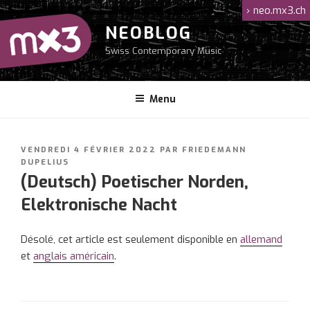
Aller
›
neo.mx3.ch
au
NEOBLOG
contenu
Swiss Contemporary Music
principal
Menu
PUBLIÉ
VENDREDI 4 FÉVRIER 2022
PAR
FRIEDEMANN
LE
DUPELIUS
(Deutsch) Poetischer Norden,
Elektronische Nacht
Désolé, cet article est seulement disponible en
allemand
et
anglais américain
.