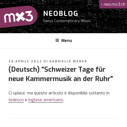
Salta
›
neo.mx3.ch
al
NEOBLOG
contenuto
Swiss Contemporary Music
Menu
PUBBLICATO
26 APRILE 2022
DI
GABRIELLE WEBER
IL
(Deutsch) “Schweizer Tage für
neue Kammermusik an der Ruhr”
Ci spiace, ma questo articolo è disponibile soltanto in
tedesco
e
inglese americano
.