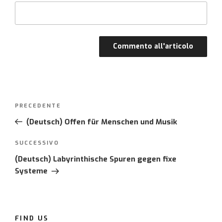
Post
PRECEDENTE
Articolo
navigation
precedente:
(Deutsch) Offen für Menschen und Musik
SUCCESSIVO
Articolo
successivo
(Deutsch) Labyrinthische Spuren gegen fixe
Systeme
FIND US