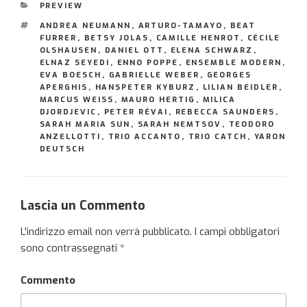
CATEGORIE
PREVIEW
TAG
ANDREA NEUMANN
,
ARTURO-TAMAYO
,
BEAT
FURRER
,
BETSY JOLAS
,
CAMILLE HENROT
,
CÉCILE
OLSHAUSEN
,
DANIEL OTT
,
ELENA SCHWARZ
,
ELNAZ SEYEDI
,
ENNO POPPE
,
ENSEMBLE MODERN
,
EVA BOESCH
,
GABRIELLE WEBER
,
GEORGES
APERGHIS
,
HANSPETER KYBURZ
,
LILIAN BEIDLER
,
MARCUS WEISS
,
MAURO HERTIG
,
MILICA
DJORDJEVIC
,
PETER RÉVAI
,
REBECCA SAUNDERS
,
SARAH MARIA SUN
,
SARAH NEMTSOV
,
TEODORO
ANZELLOTTI
,
TRIO ACCANTO
,
TRIO CATCH
,
YARON
DEUTSCH
Lascia un Commento
L'indirizzo email non verrà pubblicato.
I campi obbligatori
sono contrassegnati
*
Commento