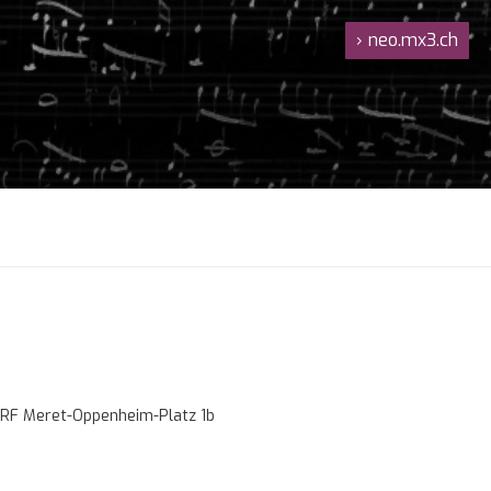
›
neo.mx3.ch
RF Meret-Oppenheim-Platz 1b