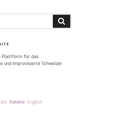
Cerca
SITE
e Plattform für das
e und improvisierte Schweizer
çais
Italiano
English