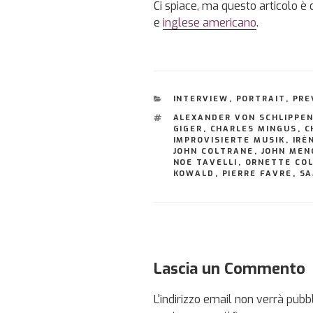
Ci spiace, ma questo articolo è 
e
inglese americano
.
CATEGORIE
INTERVIEW
,
PORTRAIT
,
PRE
TAG
ALEXANDER VON SCHLIPPE
GIGER
,
CHARLES MINGUS
,
C
IMPROVISIERTE MUSIK
,
IRÈ
JOHN COLTRANE
,
JOHN MEN
NOE TAVELLI
,
ORNETTE CO
KOWALD
,
PIERRE FAVRE
,
SA
Lascia un Commento
L'indirizzo email non verrà pubbl