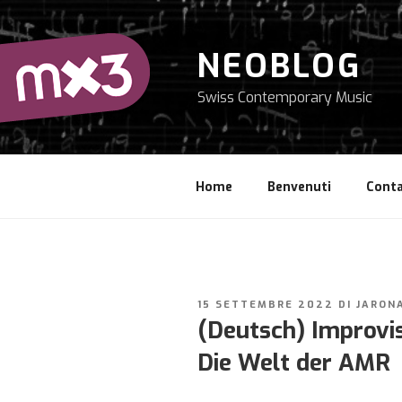
Salta
al
contenuto
NEOBLOG
Swiss Contemporary Music
Home
Benvenuti
Conta
PUBBLICATO
15 SETTEMBRE 2022
DI
JARON
IL
(Deutsch) Improvis
Die Welt der AMR