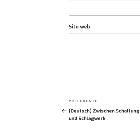
Sito web
Post
PRECEDENTE
Articolo
navigation
precedente:
(Deutsch) Zwischen Schaltung
und Schlagwerk