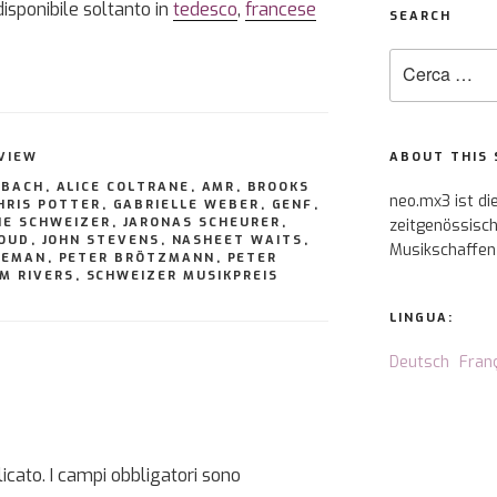
disponibile soltanto in
tedesco
,
francese
SEARCH
Cerca:
VIEW
ABOUT THIS 
NBACH
,
ALICE COLTRANE
,
AMR
,
BROOKS
neo.mx3 ist di
HRIS POTTER
,
GABRIELLE WEBER
,
GENF
,
NE SCHWEIZER
,
JARONAS SCHEURER
,
zeitgenössisch
OUD
,
JOHN STEVENS
,
NASHEET WAITS
,
Musikschaffen
LEMAN
,
PETER BRÖTZMANN
,
PETER
M RIVERS
,
SCHWEIZER MUSIKPREIS
LINGUA:
Deutsch
Fran
icato.
I campi obbligatori sono