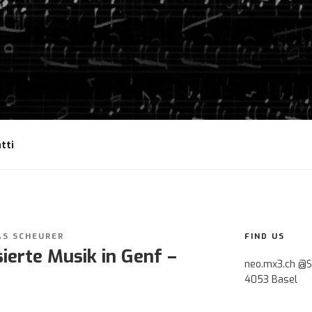
tti
AS SCHEURER
FIND US
ierte Musik in Genf –
neo.mx3.ch @S
4053 Basel