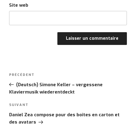
Site web
Post
PRÉCÉDENT
Article
navigation
précédent
(Deutsch) Simone Keller – vergessene
Klaviermusik wiederentdeckt
SUIVANT
Article
suivant
Daniel Zea compose pour des boîtes en carton et
des avatars