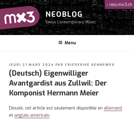
Aller
›
neo.mx3.ch
au
NEOBLOG
contenu
Swiss Contemporary Music
principal
Menu
PUBLIÉ
JEUDI 21 MARS 2024
PAR
FRIEDERIKE KENNEWEG
LE
(Deutsch) Eigenwilliger
Avantgardist aus Zullwil: Der
Komponist Hermann Meier
Désolé, cet article est seulement disponible en
allemand
et
anglais américain
.