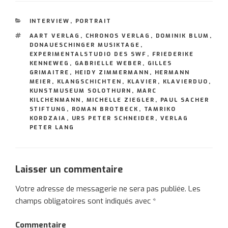
CATÉGORIES
INTERVIEW
,
PORTRAIT
ÉTIQUETTES
AART VERLAG
,
CHRONOS VERLAG
,
DOMINIK BLUM
,
DONAUESCHINGER MUSIKTAGE
,
EXPERIMENTALSTUDIO DES SWF
,
FRIEDERIKE
KENNEWEG
,
GABRIELLE WEBER
,
GILLES
GRIMAITRE
,
HEIDY ZIMMERMANN
,
HERMANN
MEIER
,
KLANGSCHICHTEN
,
KLAVIER
,
KLAVIERDUO
,
KUNSTMUSEUM SOLOTHURN
,
MARC
KILCHENMANN
,
MICHELLE ZIEGLER
,
PAUL SACHER
STIFTUNG
,
ROMAN BROTBECK
,
TAMRIKO
KORDZAIA
,
URS PETER SCHNEIDER
,
VERLAG
PETER LANG
Laisser un commentaire
Votre adresse de messagerie ne sera pas publiée.
Les
champs obligatoires sont indiqués avec
*
Commentaire