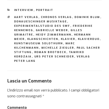
CATEGORIE
INTERVIEW
,
PORTRAIT
TAG
AART VERLAG
,
CHRONOS VERLAG
,
DOMINIK BLUM
,
DONAUESCHINGER MUSIKTAGE
,
EXPERIMENTALSTUDIO DES SWF
,
FRIEDERIKE
KENNEWEG
,
GABRIELLE WEBER
,
GILLES
GRIMAITRE
,
HEIDY ZIMMERMANN
,
HERMANN
MEIER
,
KLANGSCHICHTEN
,
KLAVIER
,
KLAVIERDUO
,
KUNSTMUSEUM SOLOTHURN
,
MARC
KILCHENMANN
,
MICHELLE ZIEGLER
,
PAUL SACHER
STIFTUNG
,
ROMAN BROTBECK
,
TAMRIKO
KORDZAIA
,
URS PETER SCHNEIDER
,
VERLAG
PETER LANG
Lascia un Commento
L'indirizzo email non verrà pubblicato.
I campi obbligatori
sono contrassegnati
*
Commento