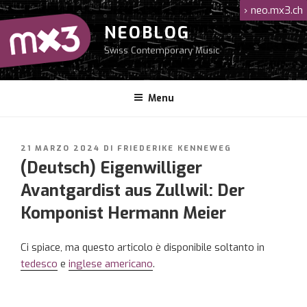
Salta
›
neo.mx3.ch
al
NEOBLOG
contenuto
Swiss Contemporary Music
Menu
PUBBLICATO
21 MARZO 2024
DI
FRIEDERIKE KENNEWEG
IL
(Deutsch) Eigenwilliger
Avantgardist aus Zullwil: Der
Komponist Hermann Meier
Ci spiace, ma questo articolo è disponibile soltanto in
tedesco
e
inglese americano
.