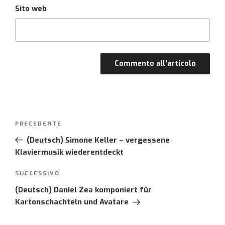
Sito web
Post
PRECEDENTE
Articolo
navigation
precedente:
(Deutsch) Simone Keller – vergessene
Klaviermusik wiederentdeckt
SUCCESSIVO
Articolo
successivo
(Deutsch) Daniel Zea komponiert für
Kartonschachteln und Avatare