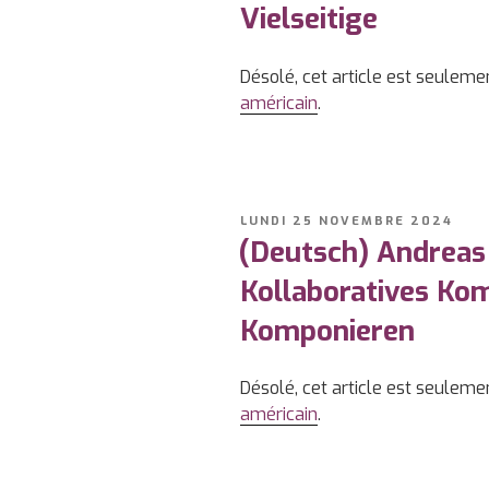
Vielseitige
Désolé, cet article est seuleme
américain
.
PUBLIÉ
LUNDI 25 NOVEMBRE 2024
LE
(Deutsch) Andreas
Kollaboratives Ko
Komponieren
Désolé, cet article est seuleme
américain
.