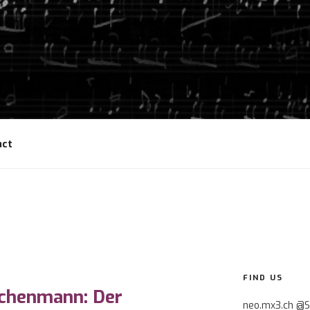
act
FIND US
lchenmann: Der
neo.mx3.ch @S