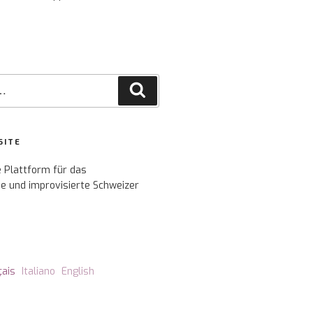
Recherche
SITE
e Plattform für das
e und improvisierte Schweizer
çais
Italiano
English