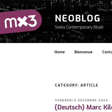
Aller
au
contenu
NEOBLOG
principal
Swiss Contemporary Music
Home
Bienvenue
Cont
CATEGORY: ARTICLE
PUBLIÉ
VENDREDI 6 DÉCEMBRE 2024
LE
(Deutsch) Marc Ki