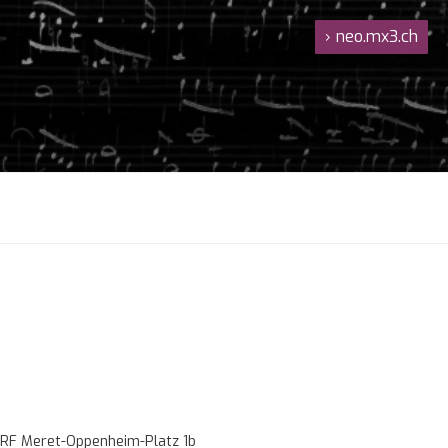
›
neo.mx3.ch
RF Meret-Oppenheim-Platz 1b