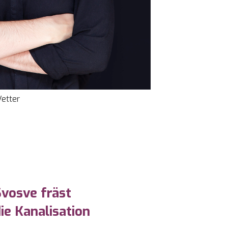
Vetter
vosve fräst
s »
ie Kanalisation