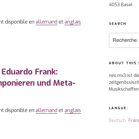
4053 Basel
nt disponible en
allemand
et
anglais
SEARCH
Recherche
pour
:
ABOUT THIS 
 Eduardo Frank:
neo.mx3 ist di
mponieren und Meta-
zeitgenössisch
Musikschaffen
LANGUE:
nt disponible en
allemand
et
anglais
Deutsch
Fran