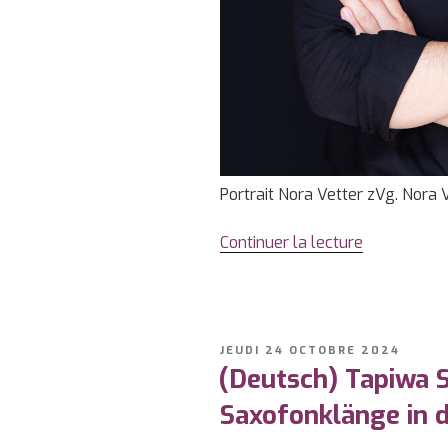
Portrait Nora Vetter zVg. Nora 
Continuer la lecture
de
« Nora
Vetter
–
Les
PUBLIÉ
JEUDI 24 OCTOBRE 2024
contextes
LE
(Deutsch) Tapiwa S
performatif
Saxofonklänge in d