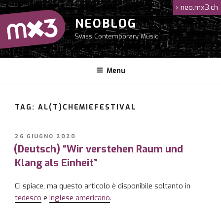
Salta
›
neo.mx3.ch
al
NEOBLOG
contenuto
Swiss Contemporary Music
Menu
TAG: AL(T)CHEMIEFESTIVAL
PUBBLICATO
26 GIUGNO 2020
IL
(Deutsch) “Wir verstehen Raum und
Klang als Einheit”
Ci spiace, ma questo articolo è disponibile soltanto in
tedesco
e
inglese americano
.