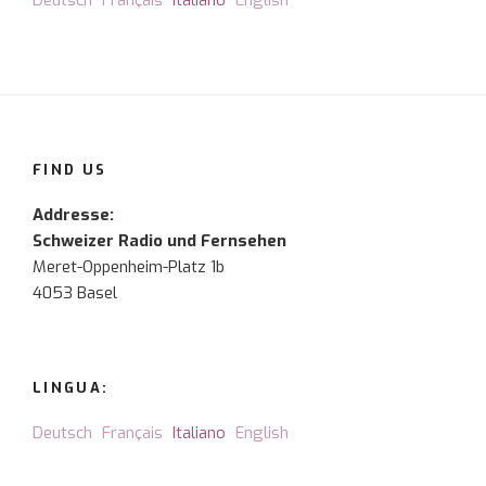
Deutsch
Français
Italiano
English
FIND US
Addresse:
Schweizer Radio und Fernsehen
Meret-Oppenheim-Platz 1b
4053 Basel
LINGUA:
Deutsch
Français
Italiano
English