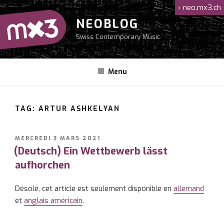
Aller
›
neo.mx3.ch
au
NEOBLOG
contenu
Swiss Contemporary Music
principal
Menu
TAG: ARTUR ASHKELYAN
PUBLIÉ
MERCREDI 3 MARS 2021
LE
(Deutsch) Ein Wettbewerb lässt
aufhorchen
Désolé, cet article est seulement disponible en
allemand
et
anglais américain
.