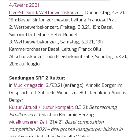
4.-7.März 2021
Live-Stream 1. Wettbewerbskonzert
, Donnerstag, 4.3.21.,
19h: Basler Sinfonieorchester, Leitung Francesc Prat
2. Wettbewerbskonzert, Freitag, 5.3.21., 19h: Basel
Sinfonietta, Leitung Peter Rundel
3. Wettbewerbskonzert, Samstag, 6.3.21., 19h:
Kammerorchester Basel, Leitung Franck Ollu
Abschlusskonzert udn Preisbekanntgabe, Sonntag, 7.3.21.,
20h: auf Idagio
Sendungen SRF 2 Kultur:
in
Musikmagazin
, 6./7.3.21 (anfangs): Annelis Berger im
Gespräch mit Gabrielle Weber zur BCC, Redaktion Annelis
Berger
Kultur Aktuell / Kultur kompakt
, 8.3.21:
Besprechung
Finalkonzert
, Redaktion Benjamin Herzog
Musik unserer Zeit
, 21.4.21:
Basel composition
competition 2021 – drei grosse Klangkörper blicken in
die Zukunft
, Redaktion Gabrielle Weber