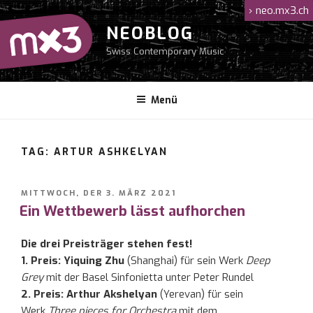
Zum
›
neo.mx3.ch
Inhalt
NEOBLOG
springen
Swiss Contemporary Music
Menü
TAG: ARTUR ASHKELYAN
VERÖFFENTLICHT
MITTWOCH, DER 3. MÄRZ 2021
AM
Ein Wettbewerb lässt aufhorchen
Die drei Preisträger stehen fest!
1. Preis: Yiquing Zhu
(Shanghai) für sein Werk
Deep
Grey
mit der Basel Sinfonietta unter Peter Rundel
2. Preis: Arthur Akshelyan
(Yerevan) für sein
Werk
Three pieces for Orchestra
mit dem