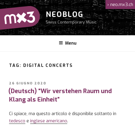
Salta
›
neo.mx3.ch
al
NEOBLOG
contenuto
Swiss Contemporary Music
Menu
TAG: DIGITAL CONCERTS
PUBBLICATO
26 GIUGNO 2020
IL
(Deutsch) “Wir verstehen Raum und
Klang als Einheit”
Ci spiace, ma questo articolo è disponibile soltanto in
tedesco
e
inglese americano
.