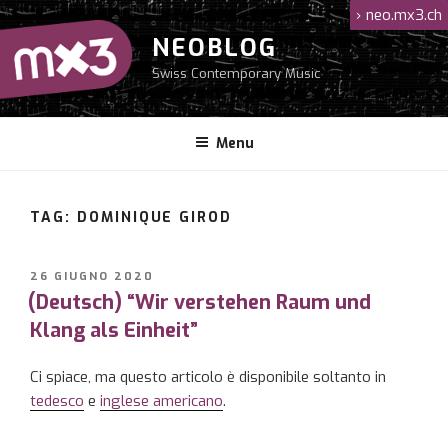
Salta
›
neo.mx3.ch
al
NEOBLOG
contenuto
Swiss Contemporary Music
Menu
TAG: DOMINIQUE GIROD
PUBBLICATO
26 GIUGNO 2020
IL
(Deutsch) “Wir verstehen Raum und
Klang als Einheit”
Ci spiace, ma questo articolo è disponibile soltanto in
tedesco
e
inglese americano
.