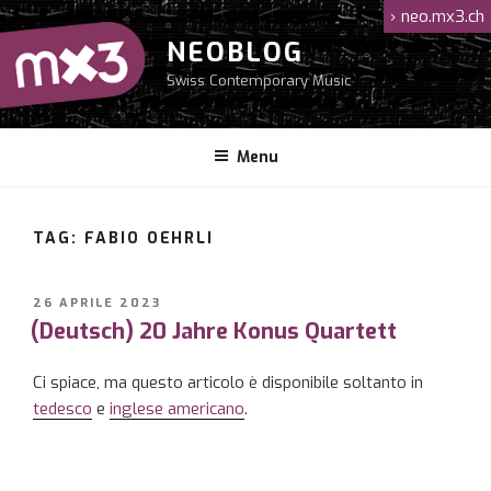
Salta
›
neo.mx3.ch
al
NEOBLOG
contenuto
Swiss Contemporary Music
Menu
TAG: FABIO OEHRLI
PUBBLICATO
26 APRILE 2023
IL
(Deutsch) 20 Jahre Konus Quartett
Ci spiace, ma questo articolo è disponibile soltanto in
tedesco
e
inglese americano
.