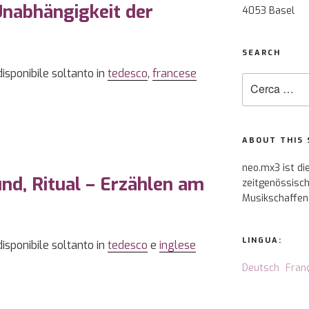
Unabhängigkeit der
4053 Basel
SEARCH
disponibile soltanto in
tedesco
,
francese
Cerca:
ABOUT THIS 
neo.mx3 ist di
nd, Ritual – Erzählen am
zeitgenössisch
Musikschaffen
LINGUA:
disponibile soltanto in
tedesco
e
inglese
Deutsch
Fran