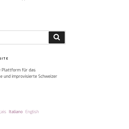
Cerca
SITE
e Plattform für das
e und improvisierte Schweizer
çais
Italiano
English