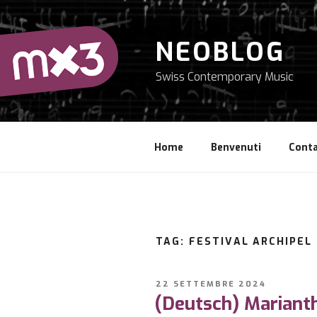
Salta
al
contenuto
NEOBLOG
Swiss Contemporary Music
Home
Benvenuti
Conta
TAG: FESTIVAL ARCHIPEL
PUBBLICATO
22 SETTEMBRE 2024
IL
(Deutsch) Marianth