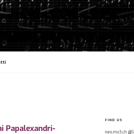
tti
FIND US
i Papalexandri-
neo.mx3.ch @S