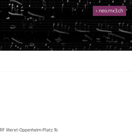
›
neo.mx3.ch
RF Meret-Oppenheim-Platz 1b