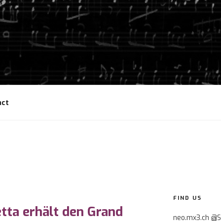
act
FIND US
tta erhält den Grand
neo.mx3.ch @S