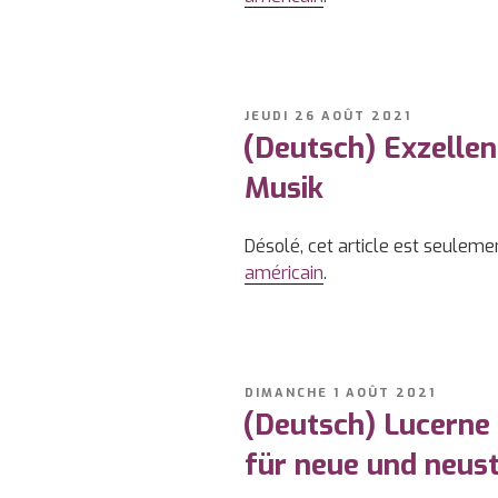
PUBLIÉ
JEUDI 26 AOÛT 2021
LE
(Deutsch) Exzellen
Musik
Désolé, cet article est seuleme
américain
.
PUBLIÉ
DIMANCHE 1 AOÛT 2021
LE
(Deutsch) Lucerne
für neue und neus