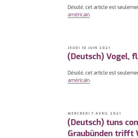
Désolé, cet article est seuleme
américain
.
PUBLIÉ
JEUDI 10 JUIN 2021
LE
(Deutsch) Vogel, fl
Désolé, cet article est seuleme
américain
.
PUBLIÉ
MERCREDI 7 AVRIL 2021
LE
(Deutsch) tuns co
Graubünden trifft