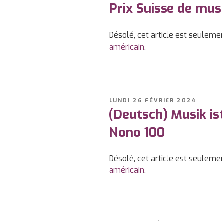
Prix Suisse de mu
Désolé, cet article est seuleme
américain
.
PUBLIÉ
LUNDI 26 FÉVRIER 2024
LE
(Deutsch) Musik ist
Nono 100
Désolé, cet article est seuleme
américain
.