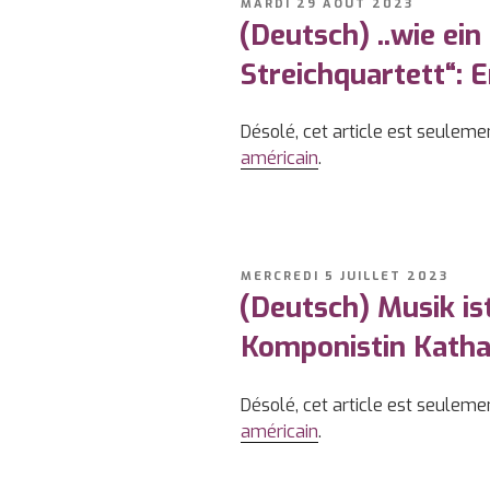
PUBLIÉ
MARDI 29 AOÛT 2023
LE
(Deutsch) ..wie ein 
Streichquartett“: 
Désolé, cet article est seuleme
américain
.
PUBLIÉ
MERCREDI 5 JUILLET 2023
LE
(Deutsch) Musik i
Komponistin Katha
Désolé, cet article est seuleme
américain
.