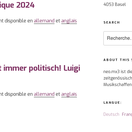
sique 2024
4053 Basel
nt disponible en
allemand
et
anglais
SEARCH
Recherche
pour
:
ABOUT THIS 
 immer politisch! Luigi
neo.mx3 ist di
zeitgenössisch
Musikschaffen
nt disponible en
allemand
et
anglais
LANGUE:
Deutsch
Fran