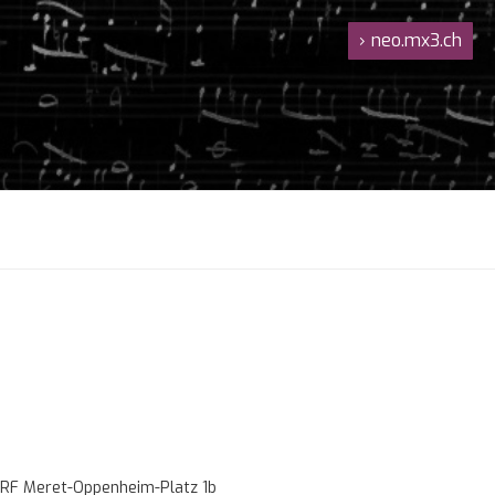
›
neo.mx3.ch
RF Meret-Oppenheim-Platz 1b