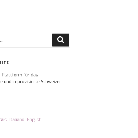
Recherche
SITE
e Plattform für das
e und improvisierte Schweizer
çais
Italiano
English