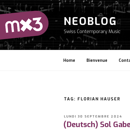
Aller
au
contenu
NEOBLOG
principal
Swiss Contemporary Music
Home
Bienvenue
Cont
TAG: FLORIAN HAUSER
PUBLIÉ
LUNDI 30 SEPTEMBRE 2024
LE
(Deutsch) Sol Gabe