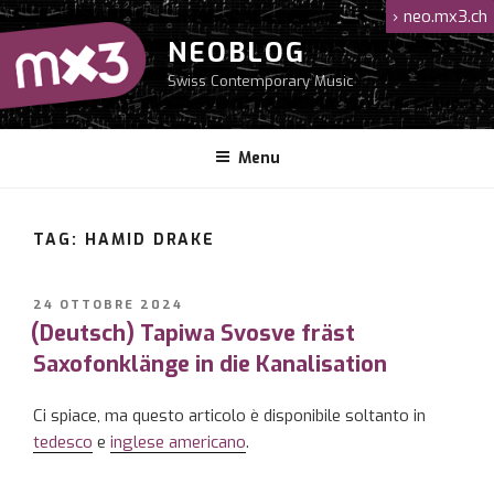
Salta
›
neo.mx3.ch
al
NEOBLOG
contenuto
Swiss Contemporary Music
Menu
TAG: HAMID DRAKE
PUBBLICATO
24 OTTOBRE 2024
IL
(Deutsch) Tapiwa Svosve fräst
Saxofonklänge in die Kanalisation
Ci spiace, ma questo articolo è disponibile soltanto in
tedesco
e
inglese americano
.