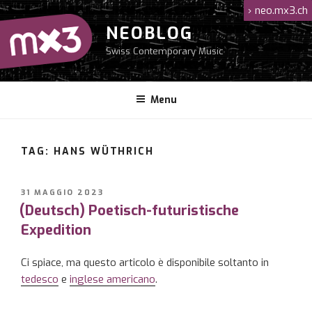
Salta
›
neo.mx3.ch
al
NEOBLOG
contenuto
Swiss Contemporary Music
Menu
TAG: HANS WÜTHRICH
PUBBLICATO
31 MAGGIO 2023
IL
(Deutsch) Poetisch-futuristische
Expedition
Ci spiace, ma questo articolo è disponibile soltanto in
tedesco
e
inglese americano
.