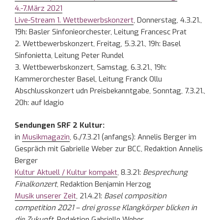
4.-7.März 2021
Live-Stream 1. Wettbewerbskonzert
, Donnerstag, 4.3.21.,
19h: Basler Sinfonieorchester, Leitung Francesc Prat
2. Wettbewerbskonzert, Freitag, 5.3.21., 19h: Basel
Sinfonietta, Leitung Peter Rundel
3. Wettbewerbskonzert, Samstag, 6.3.21., 19h:
Kammerorchester Basel, Leitung Franck Ollu
Abschlusskonzert udn Preisbekanntgabe, Sonntag, 7.3.21.,
20h: auf Idagio
Sendungen SRF 2 Kultur:
in
Musikmagazin
, 6./7.3.21 (anfangs): Annelis Berger im
Gespräch mit Gabrielle Weber zur BCC, Redaktion Annelis
Berger
Kultur Aktuell / Kultur kompakt
, 8.3.21:
Besprechung
Finalkonzert
, Redaktion Benjamin Herzog
Musik unserer Zeit
, 21.4.21:
Basel composition
competition 2021 – drei grosse Klangkörper blicken in
die Zukunft
, Redaktion Gabrielle Weber