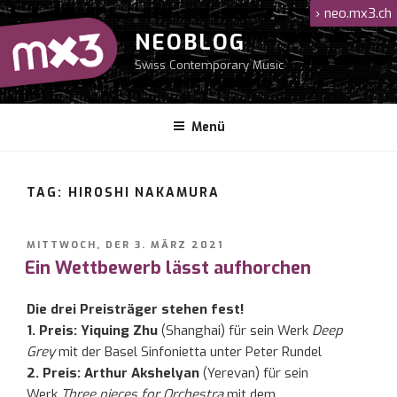
Zum
›
neo.mx3.ch
Inhalt
NEOBLOG
springen
Swiss Contemporary Music
Menü
TAG: HIROSHI NAKAMURA
VERÖFFENTLICHT
MITTWOCH, DER 3. MÄRZ 2021
AM
Ein Wettbewerb lässt aufhorchen
Die drei Preisträger stehen fest!
1. Preis: Yiquing Zhu
(Shanghai) für sein Werk
Deep
Grey
mit der Basel Sinfonietta unter Peter Rundel
2. Preis: Arthur Akshelyan
(Yerevan) für sein
Werk
Three pieces for Orchestra
mit dem