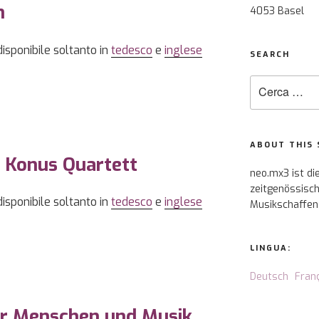
n
4053 Basel
disponibile soltanto in
tedesco
e
inglese
SEARCH
Cerca:
ABOUT THIS 
e Konus Quartett
neo.mx3 ist di
zeitgenössisch
disponibile soltanto in
tedesco
e
inglese
Musikschaffen
LINGUA:
Deutsch
Fran
ür Menschen und Musik