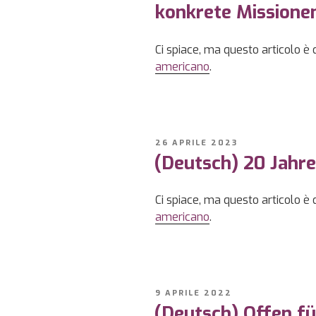
konkrete Missione
Ci spiace, ma questo articolo è 
americano
.
PUBBLICATO
26 APRILE 2023
IL
(Deutsch) 20 Jahr
Ci spiace, ma questo articolo è 
americano
.
PUBBLICATO
9 APRILE 2022
IL
(Deutsch) Offen f