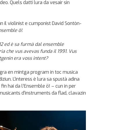
eo. Quels datti lura da vesair sin
un il violinist e cumponist David Sontòn-
nsemble ö!
.
002 ed è sa furmà dal ensemble
ia che vus avevas funda il 1991. Vus
genin era voss intent?
egra en mintga program in toc musica
ziun. L’interess è lura sa spustà adina
 fin hai da l’Ensemble ö! – cun in per
musicants d’instruments da flad, clavazin