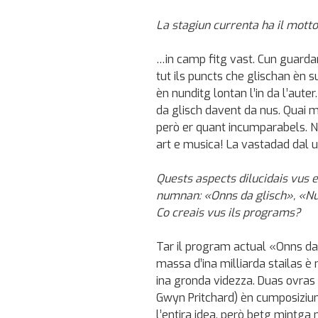
La stagiun currenta ha il mott
…in camp fitg vast. Cun guardar 
tut ils puncts che glischan èn 
èn nunditg lontan l’in da l’aute
da glisch davent da nus. Quai 
però er quant incumparabels. N
art e musica! La vastadad dal un
Quests aspects dilucidais vus e
numnan: «Onns da glisch», «N
Co creais vus ils programs?
Tar il program actual «Onns da 
massa d’ina milliarda stailas è 
ina gronda videzza. Duas ovras 
Gwyn Pritchard) èn cumposiziu
l’entira idea, però betg mintga n