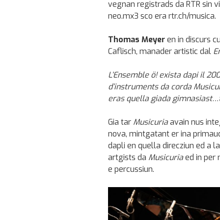
vegnan registrads da RTR sin vid
neo.mx3 sco era rtr.ch/musica.
Thomas Meyer
en in discurs c
Caflisch, manader artistic dal
E
L’Ensemble ö! exista dapi il 2
d’instruments da corda Musicur
eras quella giada gimnasiast…t
Gia tar
Musicuria
avain nus int
nova, mintgatant er ina primaudi
dapli en quella direcziun ed a la
artgists da
Musicuria
ed in per 
e percussiun.