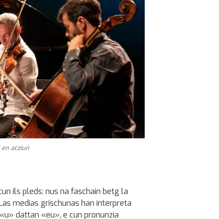
 en acziun
un ils pleds: nus na faschain betg la
 Las medias grischunas han interpreta
 «u» dattan «eu», e cun pronunzia