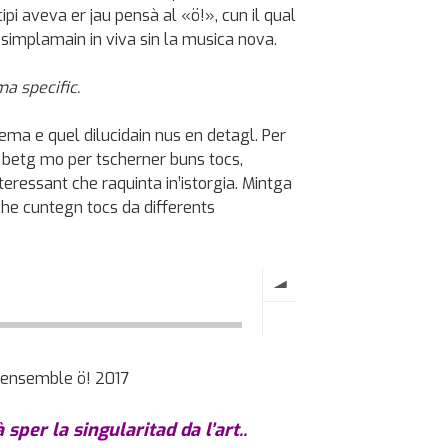
ipi aveva er jau pensà al «ö!», cun il qual
 è simplamain in viva sin la musica nova.
a specific.
tema e quel dilucidain nus en detagl. Per
i betg mo per tscherner buns tocs,
eressant che raquinta in’istorgia. Mintga
che cuntegn tocs da differents
, ensemble ö! 2017
sper la singularitad da l’art..