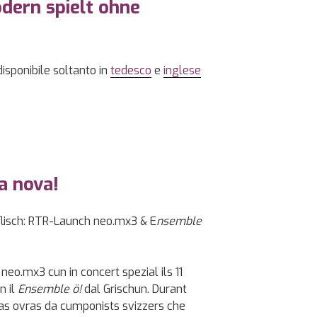
dern spielt ohne
disponibile soltanto in
tedesco
e
inglese
ca nova!
flisch: RTR-Launch neo.mx3 & E
nsemble
neo.mx3 cun in concert spezial ils 11
n il
Ensemble ö!
dal Grischun. Durant
as ovras da cumponists svizzers che