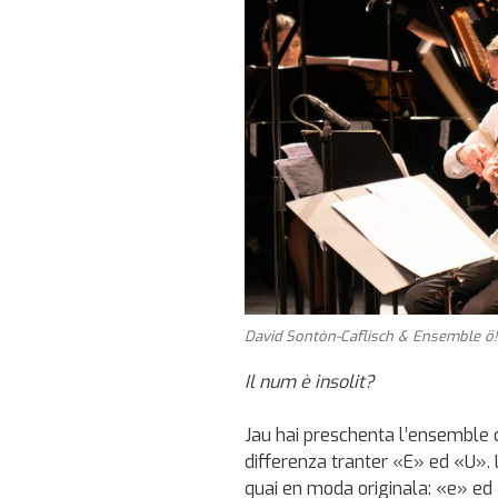
David Sontòn-Caflisch & Ensemble ö!
Il num è insolit?
Jau hai preschenta l’ensemble c
differenza tranter «E» ed «U».
quai en moda originala: «e» ed