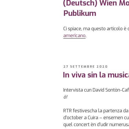
(Deutsch) Wien Mo
Publikum
Ci spiace, ma questo articolo è 
americano
.
PUBBLICATO
27 SETTEMBRE 2020
IL
In viva sin la musi
Intervista cun David Sontòn-Ca
ö!
RTR festivescha la partenza da 
d’october a Cuira – ensemen cu
quel concert èn d’udir numerus