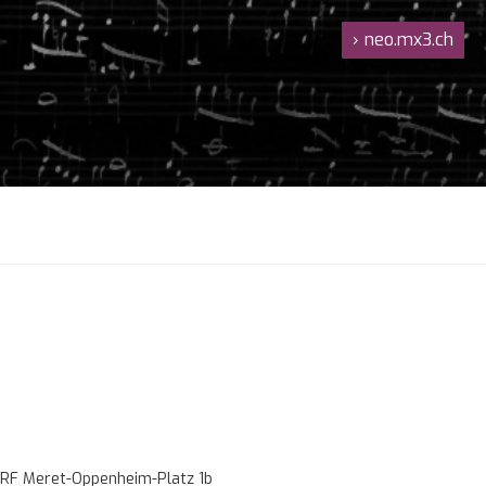
›
neo.mx3.ch
RF Meret-Oppenheim-Platz 1b