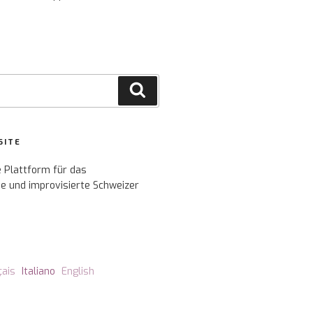
Cerca
SITE
e Plattform für das
e und improvisierte Schweizer
çais
Italiano
English