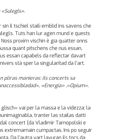
o «Sulegls».
sin il tschiel stailì emblid ins savens che
sulegls. Tuts han lur agen mund e quests
r. Noss proxim vischin è gia quatter onns
mussa quant pitschens che nus essan,
us essan capabels da reflectar davart
ivers stà sper la singularitad da l’art.
n pliras manieras: ils concerts sa
unaccessibladad», «Energia» ,«Opium».
glisch» vai per la massa e la videzza: la
nunimaginabla, tranter las stailas datti
dal concert (da Vladimir Tarnopolski e
ns extremamain cumpactas. Ins po seguir
ota. Da l’autra vart lavuran ils tocs da