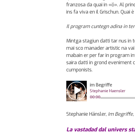
franzosa da quai in «ö». Al princ
ins fa viva en il Grischun. Quai
Il program cuntegn adina in tem
Mintga stagiun datti tar nus in 
mai sco manader artistic na va
mabain er per far in program int
saira datti in grond eveniment 
cumponists.
Stephanie Hänsler,
Im Begriffe
La vastadad dal univers stà 