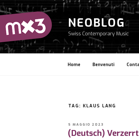
Salta
al
contenuto
NEOBLOG
Swiss Contemporary Music
Home
Benvenuti
Conta
TAG: KLAUS LANG
PUBBLICATO
5 MAGGIO 2023
IL
(Deutsch) Verzerrt