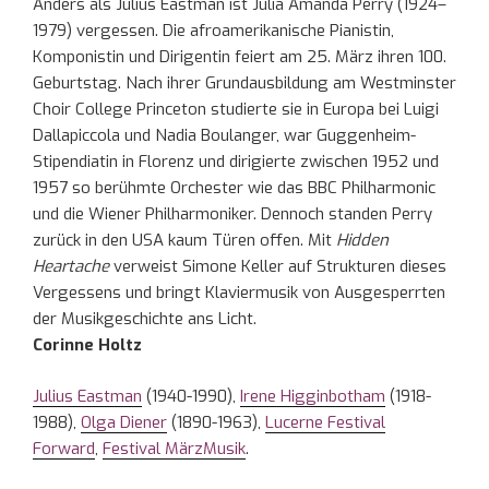
Anders als Julius Eastman ist Julia Amanda Perry (1924–
1979) vergessen. Die afroamerikanische Pianistin,
Komponistin und Dirigentin feiert am 25. März ihren 100.
Geburtstag. Nach ihrer Grundausbildung am Westminster
Choir College Princeton studierte sie in Europa bei Luigi
Dallapiccola und Nadia Boulanger, war Guggenheim-
Stipendiatin in Florenz und dirigierte zwischen 1952 und
1957 so berühmte Orchester wie das BBC Philharmonic
und die Wiener Philharmoniker. Dennoch standen Perry
zurück in den USA kaum Türen offen. Mit
Hidden
Heartache
verweist Simone Keller auf Strukturen dieses
Vergessens und bringt Klaviermusik von Ausgesperrten
der Musikgeschichte ans Licht.
Corinne Holtz
Julius Eastman
(1940-1990),
Irene Higginbotham
(1918-
1988),
Olga Diener
(1890-1963),
Lucerne Festival
Forward
,
Festival MärzMusik
.