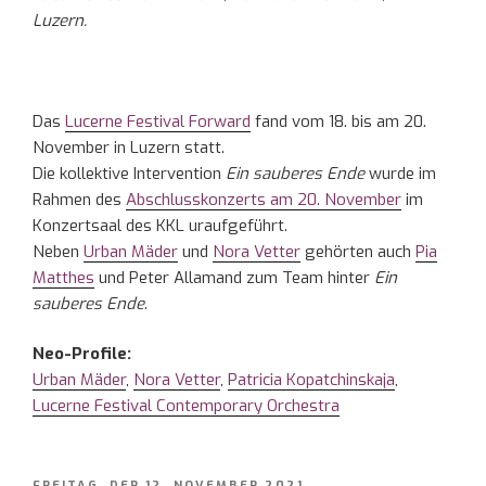
Luzern.
Das
Lucerne Festival Forward
fand vom 18. bis am 20.
November in Luzern statt.
Die kollektive Intervention
Ein sauberes Ende
wurde im
Rahmen des
Abschlusskonzerts am 20. November
im
Konzertsaal des KKL uraufgeführt.
Neben
Urban Mäder
und
Nora Vetter
gehörten auch
Pia
Matthes
und Peter Allamand zum Team hinter
Ein
sauberes Ende
.
Neo-Profile:
Urban Mäder
,
Nora Vetter
,
Patricia Kopatchinskaja
,
Lucerne Festival Contemporary Orchestra
VERÖFFENTLICHT
FREITAG, DER 12. NOVEMBER 2021