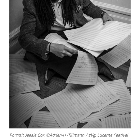
Portrait Jessie Cox ©Adrien-H.-Tillmann / zVg. Lucerne Festival