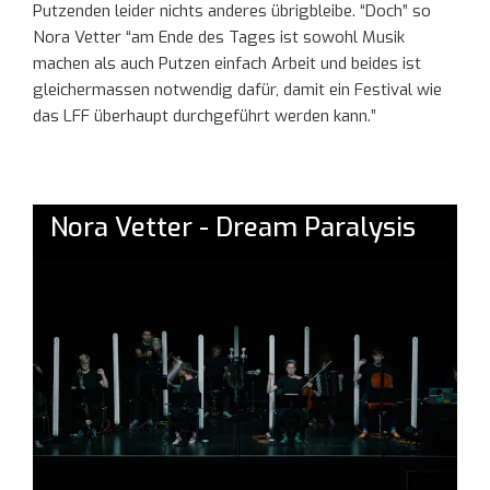
Putzenden leider nichts anderes übrigbleibe. “Doch” so
Nora Vetter “am Ende des Tages ist sowohl Musik
machen als auch Putzen einfach Arbeit und beides ist
gleichermassen notwendig dafür, damit ein Festival wie
das LFF überhaupt durchgeführt werden kann.”