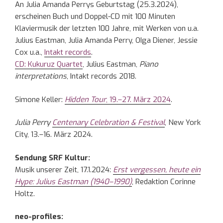
An Julia Amanda Perrys Geburtstag (25.3.2024),
erscheinen Buch und Doppel-CD mit 100 Minuten
Klaviermusik der letzten 100 Jahre, mit Werken von u.a.
Julius Eastman, Julia Amanda Perry, OIga Diener, Jessie
Cox u.a.,
Intakt records
.
CD: Kukuruz Quartet
, Julius Eastman,
Piano
interpretations
, Intakt records 2018.
Simone Keller:
Hidden Tour
, 19.–27. März 2024
.
Julia Perry
Centenary Celebration & Festival
, New York
City, 13.–16. März 2024.
Sendung SRF Kultur:
Musik unserer Zeit, 17.1.2024:
Erst vergessen, heute ein
Hype: Julius Eastman (1940–1990)
, Redaktion Corinne
Holtz.
neo-profiles: