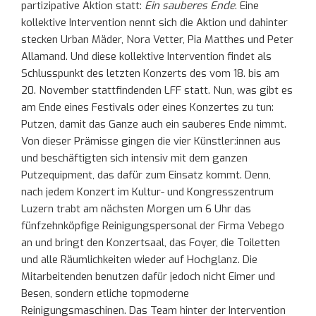
partizipative Aktion statt:
Ein sauberes Ende
. Eine
kollektive Intervention nennt sich die Aktion und dahinter
stecken Urban Mäder, Nora Vetter, Pia Matthes und Peter
Allamand. Und diese kollektive Intervention findet als
Schlusspunkt des letzten Konzerts des vom 18. bis am
20. November stattfindenden LFF statt. Nun, was gibt es
am Ende eines Festivals oder eines Konzertes zu tun:
Putzen, damit das Ganze auch ein sauberes Ende nimmt.
Von dieser Prämisse gingen die vier Künstler:innen aus
und beschäftigten sich intensiv mit dem ganzen
Putzequipment, das dafür zum Einsatz kommt. Denn,
nach jedem Konzert im Kultur- und Kongresszentrum
Luzern trabt am nächsten Morgen um 6 Uhr das
fünfzehnköpfige Reinigungspersonal der Firma Vebego
an und bringt den Konzertsaal, das Foyer, die Toiletten
und alle Räumlichkeiten wieder auf Hochglanz. Die
Mitarbeitenden benutzen dafür jedoch nicht Eimer und
Besen, sondern etliche topmoderne
Reinigungsmaschinen. Das Team hinter der Intervention