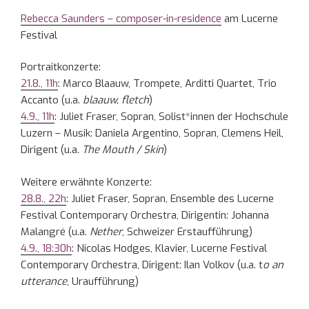
Rebecca Saunders – composer-in-residence
am Lucerne
Festival
Portraitkonzerte:
21.8., 11h
: Marco Blaauw, Trompete, Arditti Quartet, Trio
Accanto (u.a.
blaauw, fletch
)
4.9., 11h
: Juliet Fraser, Sopran, Solist*innen der Hochschule
Luzern – Musik: Daniela Argentino, Sopran, Clemens Heil,
Dirigent (u.a.
The Mouth / Skin
)
Weitere erwähnte Konzerte:
28.8., 22h
: Juliet Fraser, Sopran, Ensemble des Lucerne
Festival Contemporary Orchestra, Dirigentin: Johanna
Malangré (u.a.
Nether
, Schweizer Erstaufführung)
4.9., 18:30h
: Nicolas Hodges, Klavier, Lucerne Festival
Contemporary Orchestra, Dirigent: Ilan Volkov (u.a. t
o an
utterance
, Uraufführung)