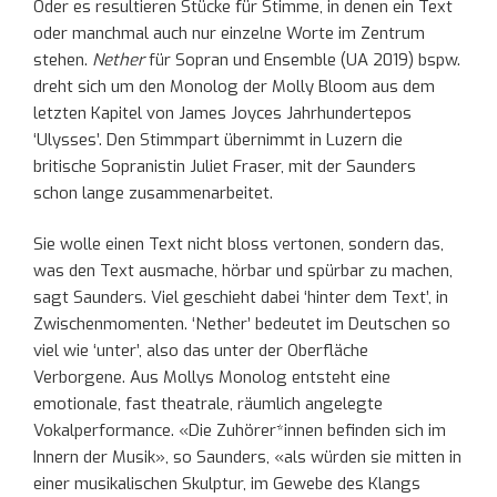
Oder es resultieren Stücke für Stimme, in denen ein Text
oder manchmal auch nur einzelne Worte im Zentrum
stehen.
Nether
für Sopran und Ensemble (UA 2019) bspw.
dreht sich um den Monolog der Molly Bloom aus dem
letzten Kapitel von James Joyces Jahrhundertepos
‘Ulysses’. Den Stimmpart übernimmt in Luzern die
britische Sopranistin Juliet Fraser, mit der Saunders
schon lange zusammenarbeitet.
Sie wolle einen Text nicht bloss vertonen, sondern das,
was den Text ausmache, hörbar und spürbar zu machen,
sagt Saunders. Viel geschieht dabei ‘hinter dem Text’, in
Zwischenmomenten. ‘Nether’ bedeutet im Deutschen so
viel wie ‘unter’, also das unter der Oberfläche
Verborgene. Aus Mollys Monolog entsteht eine
emotionale, fast theatrale, räumlich angelegte
Vokalperformance. «Die Zuhörer*innen befinden sich im
Innern der Musik», so Saunders, «als würden sie mitten in
einer musikalischen Skulptur, im Gewebe des Klangs