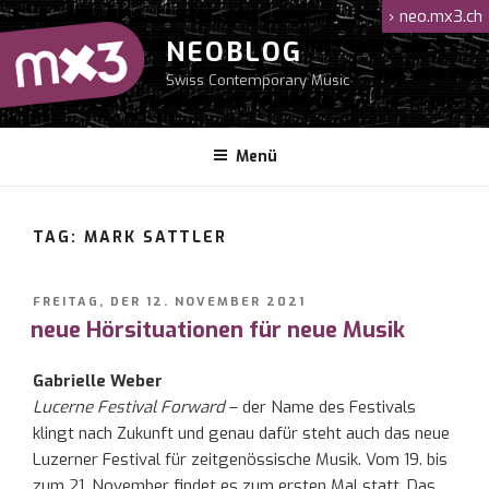
Zum
›
neo.mx3.ch
Inhalt
NEOBLOG
springen
Swiss Contemporary Music
Menü
TAG: MARK SATTLER
VERÖFFENTLICHT
FREITAG, DER 12. NOVEMBER 2021
AM
neue Hörsituationen für neue Musik
Gabrielle Weber
Lucerne Festival Forward
– der Name des Festivals
klingt nach Zukunft und genau dafür steht auch das neue
Luzerner Festival für zeitgenössische Musik. Vom 19. bis
zum 21. November findet es zum ersten Mal statt. Das