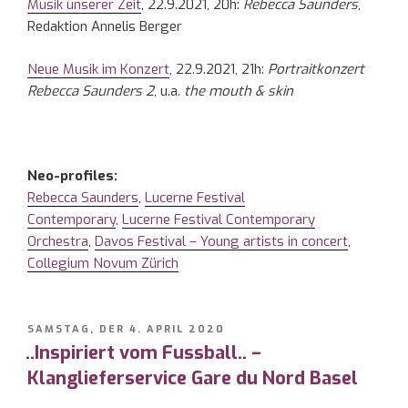
Musik unserer Zeit
, 22.9.2021, 20h:
Rebecca Saunders
,
Redaktion Annelis Berger
Neue Musik im Konzert
, 22.9.2021, 21h:
Portraitkonzert
Rebecca Saunders 2
, u.a.
the mouth & skin
Neo-profiles:
Rebecca Saunders
,
Lucerne Festival
Contemporary
,
Lucerne Festival Contemporary
Orchestra
,
Davos Festival – Young artists in concert
,
Collegium Novum Zürich
VERÖFFENTLICHT
SAMSTAG, DER 4. APRIL 2020
AM
..Inspiriert vom Fussball.. –
Klanglieferservice Gare du Nord Basel