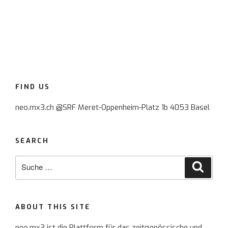
FIND US
neo.mx3.ch @SRF Meret-Oppenheim-Platz 1b 4053 Basel
SEARCH
Suche
Suche
nach:
ABOUT THIS SITE
neo.mx3 ist die Plattform für das zeitgenössische und