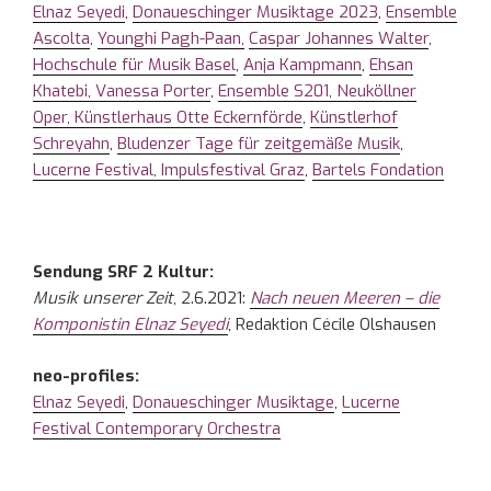
Elnaz Seyedi
,
Donaueschinger Musiktage 2023
,
Ensemble
Ascolta
,
Younghi Pagh-Paan,
Caspar Johannes Walter
,
Hochschule für Musik Basel
,
Anja Kampmann
,
Ehsan
Khatebi,
Vanessa Porter
,
Ensemble S201,
Neuköllner
Oper,
Künstlerhaus Otte Eckernförde
,
Künstlerhof
Schreyahn
,
Bludenzer Tage für zeitgemäße Musik
,
Lucerne Festival,
Impulsfestival Graz
,
Bartels Fondation
Sendung SRF 2 Kultur:
Musik unserer Zeit
, 2.6.2021:
Nach neuen Meeren – die
Komponistin Elnaz Seyedi
, Redaktion Cécile Olshausen
neo-profiles:
Elnaz Seyedi
,
Donaueschinger Musiktage
,
Lucerne
Festival Contemporary Orchestra