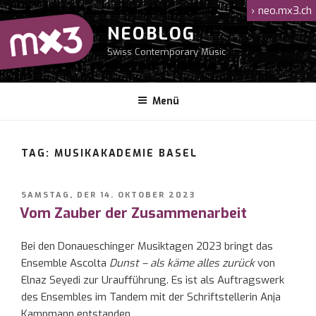
Zum
›
neo.mx3.ch
Inhalt
NEOBLOG
springen
Swiss Contemporary Music
Menü
TAG: MUSIKAKADEMIE BASEL
VERÖFFENTLICHT
SAMSTAG, DER 14. OKTOBER 2023
AM
Vom Zauber der Zusammenarbeit
Bei den Donaueschinger Musiktagen 2023 bringt das
Ensemble Ascolta
Dunst – als käme alles zurück
von
Elnaz Seyedi zur Uraufführung. Es ist als Auftragswerk
des Ensembles im Tandem mit der Schriftstellerin Anja
Kampmann entstanden.