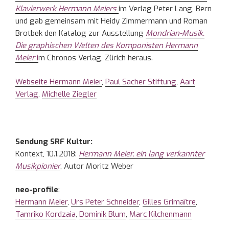
Klavierwerk Hermann Meiers
im Verlag Peter Lang, Bern
und gab gemeinsam mit Heidy Zimmermann und Roman
Brotbek den Katalog zur Ausstellung
Mondrian-Musik.
Die graphischen Welten des Komponisten Hermann
Meier
i
m Chronos Verlag, Zürich heraus.
Webseite Hermann Meier
,
Paul Sacher Stiftung
,
Aart
Verlag
,
Michelle Ziegler
Sendung SRF Kultur:
Kontext, 10.1.2018:
Hermann Meier, ein lang verkannter
Musikpionier
, Autor Moritz Weber
neo-profile
:
Hermann Meier
,
Urs Peter Schneider
,
Gilles Grimaître
,
Tamriko Kordzaia
,
Dominik Blum
,
Marc Kilchenmann