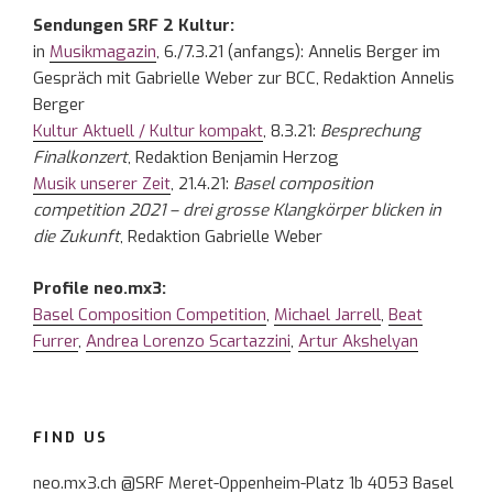
Sendungen SRF 2 Kultur:
in
Musikmagazin
, 6./7.3.21 (anfangs): Annelis Berger im
Gespräch mit Gabrielle Weber zur BCC, Redaktion Annelis
Berger
Kultur Aktuell / Kultur kompakt
, 8.3.21:
Besprechung
Finalkonzert
, Redaktion Benjamin Herzog
Musik unserer Zeit
, 21.4.21:
Basel composition
competition 2021 – drei grosse Klangkörper blicken in
die Zukunft
, Redaktion Gabrielle Weber
Profile neo.mx3:
Basel Composition Competition
,
Michael Jarrell
,
Beat
Furrer
,
Andrea Lorenzo Scartazzini
,
Artur Akshelyan
FIND US
neo.mx3.ch @SRF Meret-Oppenheim-Platz 1b 4053 Basel