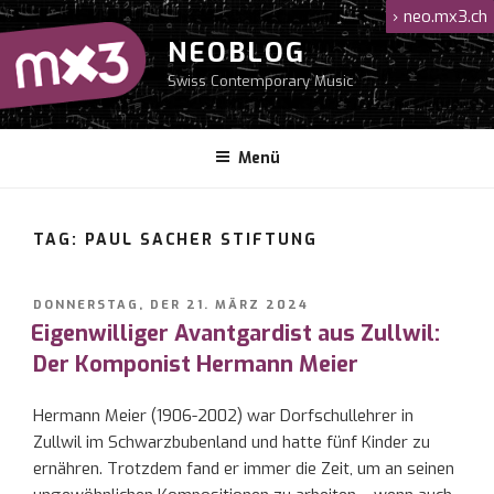
Zum
›
neo.mx3.ch
Inhalt
NEOBLOG
springen
Swiss Contemporary Music
Menü
TAG: PAUL SACHER STIFTUNG
VERÖFFENTLICHT
DONNERSTAG, DER 21. MÄRZ 2024
AM
Eigenwilliger Avantgardist aus Zullwil:
Der Komponist Hermann Meier
Hermann Meier (1906-2002) war Dorfschullehrer in
Zullwil im Schwarzbubenland und hatte fünf Kinder zu
ernähren. Trotzdem fand er immer die Zeit, um an seinen