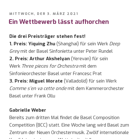
VERÖFFENTLICHT
MITTWOCH, DER 3. MÄRZ 2021
AM
Ein Wettbewerb lässt aufhorchen
Die drei Preisträger stehen fest!
1. Preis: Yiquing Zhu
(Shanghai) für sein Werk
Deep
Grey
mit der Basel Sinfonietta unter Peter Rundel
2. Preis: Arthur Akshelyan
(Yerevan) für sein
Werk
Three pieces for Orchestra
mit dem
Sinfonieorchester Basel unter Francesc Prat
3. Preis: Miguel Morate
(Valladolid) für sein Werk
Comme s’en va cette onde
mit dem Kammerorchester
Basel unter Frank Ollu
Gabrielle Weber
Bereits zum dritten Mal findet die Basel Composition
Competition (BCC) statt. Eine Woche lang wird Basel zum
Zentrum der Neuen Orchestermusik. Zwölf internationale