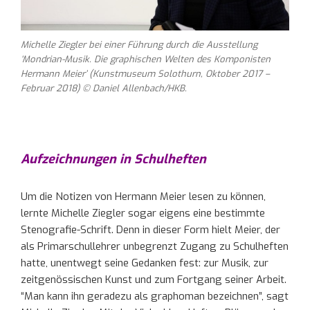
Michelle Ziegler bei einer Führung durch die Ausstellung
‘Mondrian-Musik. Die graphischen Welten des Komponisten
Hermann Meier’ (Kunstmuseum Solothurn, Oktober 2017 –
Februar 2018) © Daniel Allenbach/HKB.
Aufzeichnungen in Schulheften
Um die Notizen von Hermann Meier lesen zu können,
lernte Michelle Ziegler sogar eigens eine bestimmte
Stenografie-Schrift. Denn in dieser Form hielt Meier, der
als Primarschullehrer unbegrenzt Zugang zu Schulheften
hatte, unentwegt seine Gedanken fest: zur Musik, zur
zeitgenössischen Kunst und zum Fortgang seiner Arbeit.
“Man kann ihn geradezu als graphoman bezeichnen”, sagt