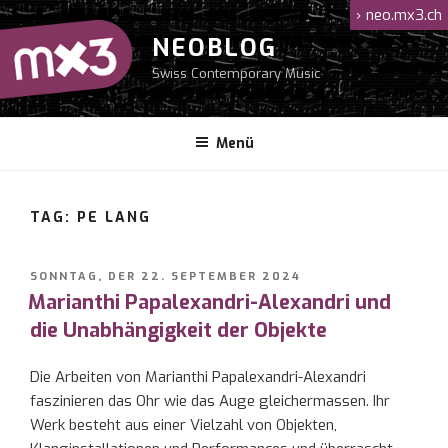
Zum
›
neo.mx3.ch
Inhalt
NEOBLOG
springen
Swiss Contemporary Music
Menü
TAG: PE LANG
VERÖFFENTLICHT
SONNTAG, DER 22. SEPTEMBER 2024
AM
Marianthi Papalexandri-Alexandri und
die Unabhängigkeit der Objekte
Die Arbeiten von Marianthi Papalexandri-Alexandri
faszinieren das Ohr wie das Auge gleichermassen. Ihr
Werk besteht aus einer Vielzahl von Objekten,