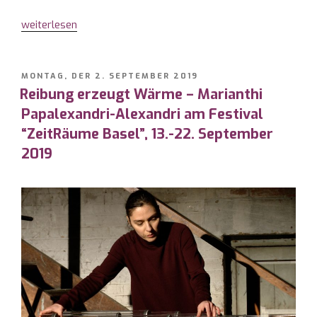
„Marianthi
weiterlesen
Papalexandri-
Alexandri
und
VERÖFFENTLICHT
MONTAG, DER 2. SEPTEMBER 2019
AM
Reibung erzeugt Wärme – Marianthi
die
Unabhängigkeit
Papalexandri-Alexandri am Festival
der
“ZeitRäume Basel”, 13.-22. September
Objekte“
2019