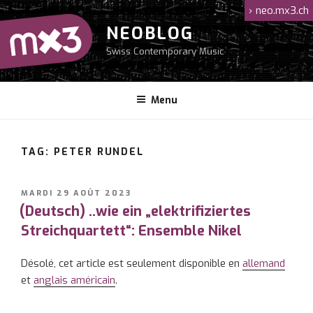
Aller
›
neo.mx3.ch
au
NEOBLOG
contenu
Swiss Contemporary Music
principal
Menu
TAG: PETER RUNDEL
PUBLIÉ
MARDI 29 AOÛT 2023
LE
(Deutsch) ..wie ein „elektrifiziertes
Streichquartett“: Ensemble Nikel
Désolé, cet article est seulement disponible en
allemand
et
anglais américain
.