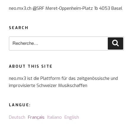
neo.mx3.ch @SRF Meret-Oppenheim-Platz 1b 4053 Basel
SEARCH
Recherche
Reche
pour
:
ABOUT THIS SITE
neo.mx3 ist die Plattform für das zeitgenössische und
improvisierte Schweizer Musikschaffen
LANGUE:
Deutsch
Français
Italiano
English