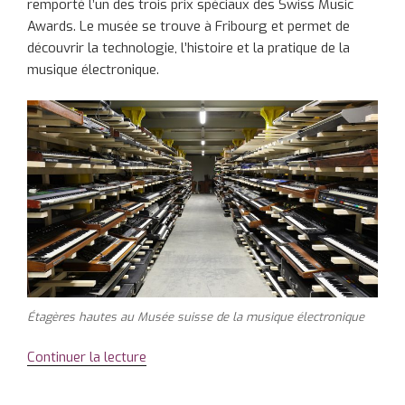
remporté l’un des trois prix spéciaux des Swiss Music
Awards. Le musée se trouve à Fribourg et permet de
découvrir la technologie, l’histoire et la pratique de la
musique électronique.
Étagères hautes au Musée suisse de la musique électronique
Continuer la lecture
de
« Le
Musée