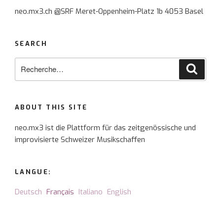
neo.mx3.ch @SRF Meret-Oppenheim-Platz 1b 4053 Basel
SEARCH
Recherche
Reche
pour
:
ABOUT THIS SITE
neo.mx3 ist die Plattform für das zeitgenössische und
improvisierte Schweizer Musikschaffen
LANGUE:
Deutsch
Français
Italiano
English