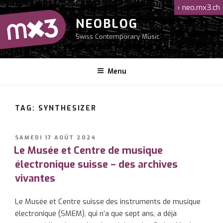
Aller
›
neo.mx3.ch
au
NEOBLOG
contenu
Swiss Contemporary Music
principal
Menu
TAG: SYNTHESIZER
PUBLIÉ
SAMEDI 17 AOÛT 2024
LE
Le Musée et Centre de musique
électronique suisse – des archives
vivantes
Le Musée et Centre suisse des instruments de musique
électronique (SMEM), qui n’a que sept ans, a déjà