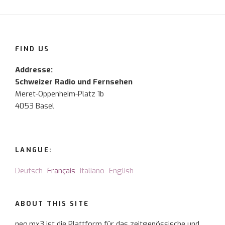
FIND US
Addresse:
Schweizer Radio und Fernsehen
Meret-Oppenheim-Platz 1b
4053 Basel
LANGUE:
Deutsch
Français
Italiano
English
ABOUT THIS SITE
neo.mx3 ist die Plattform für das zeitgenössische und