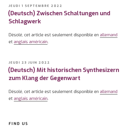
et
PUBLIÉ
JEUDI 1 SEPTEMBRE 2022
LE
(Deutsch) Zwischen Schaltungen und
Centre
de
Schlagwerk
musique
électronique
Désolé, cet article est seulement disponible en
allemand
suisse
et
anglais américain
.
–
des
archives
PUBLIÉ
JEUDI 23 JUIN 2022
vivantes »
LE
(Deutsch) Mit historischen Synthesizern
zum Klang der Gegenwart
Désolé, cet article est seulement disponible en
allemand
et
anglais américain
.
FIND US