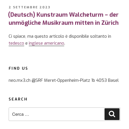
PUBBLICATO
2 SETTEMBRE 2023
IL
(Deutsch) Kunstraum Walcheturm – der
unmögliche Musikraum mitten in Zürich
Ci spiace, ma questo articolo è disponibile soltanto in
tedesco
e
inglese americano
.
FIND US
neo.mx3.ch @SRF Meret-Oppenheim-Platz 1b 4053 Basel
SEARCH
Cerca:
Cerca