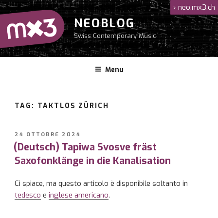
Salta
›
neo.mx3.ch
al
NEOBLOG
contenuto
Swiss Contemporary Music
Menu
TAG: TAKTLOS ZÜRICH
PUBBLICATO
24 OTTOBRE 2024
IL
(Deutsch) Tapiwa Svosve fräst
Saxofonklänge in die Kanalisation
Ci spiace, ma questo articolo è disponibile soltanto in
tedesco
e
inglese americano
.