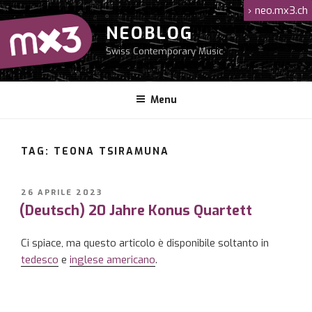
Salta
›
neo.mx3.ch
al
NEOBLOG
contenuto
Swiss Contemporary Music
Menu
TAG: TEONA TSIRAMUNA
PUBBLICATO
26 APRILE 2023
IL
(Deutsch) 20 Jahre Konus Quartett
Ci spiace, ma questo articolo è disponibile soltanto in
tedesco
e
inglese americano
.