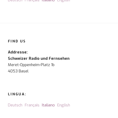
Deutsch
Français
Italiano
English
FIND US
Addresse:
Schweizer Radio und Fernsehen
Meret-Oppenheim-Platz 1b
4053 Basel
LINGUA:
Deutsch
Français
Italiano
English