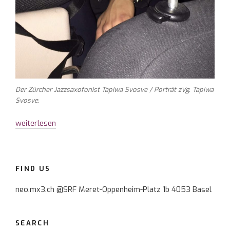
Der Zürcher Jazzsaxofonist Tapiwa Svosve / Porträt zVg. Tapiwa
Svosve.
„Tapiwa
weiterlesen
Svosve
fräst
Saxofonklänge
FIND US
in
die
neo.mx3.ch @SRF Meret-Oppenheim-Platz 1b 4053 Basel
Kanalisation“
SEARCH