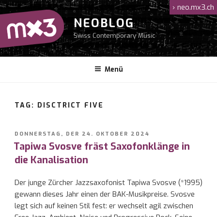
Zum
›
neo.mx3.ch
Inhalt
NEOBLOG
springen
Swiss Contemporary Music
Menü
TAG: DISCTRICT FIVE
VERÖFFENTLICHT
DONNERSTAG, DER 24. OKTOBER 2024
AM
Tapiwa Svosve fräst Saxofonklänge in
die Kanalisation
Der junge Zürcher Jazzsaxofonist Tapiwa Svosve (*1995)
gewann dieses Jahr einen der BAK-Musikpreise. Svosve
legt sich auf keinen Stil fest: er wechselt agil zwischen