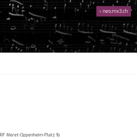
›
neo.mx3.ch
RF Meret-Oppenheim-Platz 1b