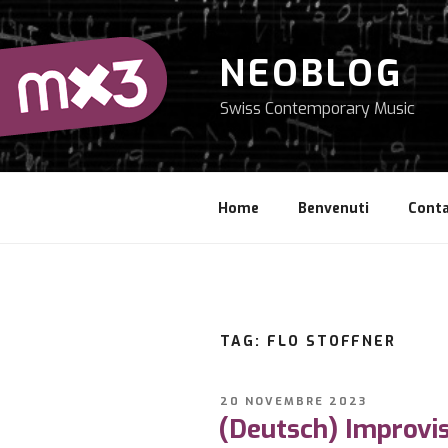
Salta
al
contenuto
NEOBLOG
Swiss Contemporary Music
Home
Benvenuti
Conta
TAG: FLO STOFFNER
PUBBLICATO
20 NOVEMBRE 2023
IL
(Deutsch) Improvis