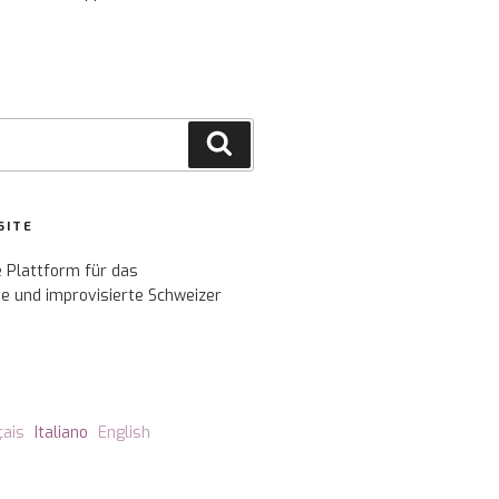
Cerca
SITE
e Plattform für das
e und improvisierte Schweizer
çais
Italiano
English