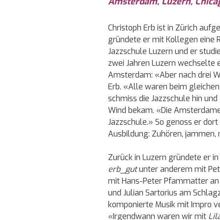
Amsterdam, Luzern, Chica
Christoph Erb ist in Zürich auf
gründete er mit Kollegen eine 
Jazzschule Luzern und er studie
zwei Jahren Luzern wechselte e
Amsterdam: «Aber nach drei Wo
Erb. «Alle waren beim gleichen
schmiss die Jazzschule hin und 
Wind bekam. «Die Amsterdamer
Jazzschule.» So genoss er dort 
Ausbildung: Zuhören, jammen, m
Zurück in Luzern gründete er i
erb
_
gut
unter anderem mit Pete
mit Hans-Peter Pfammatter an d
und Julian Sartorius am Schlag
komponierte Musik mit Impro ve
«Irgendwann waren wir mit
Lil