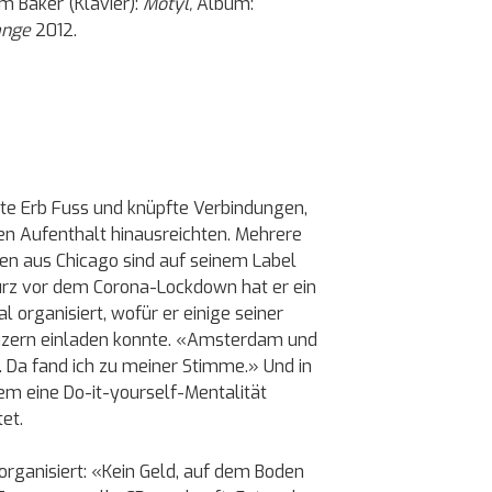
m Baker (Klavier):
Motyl,
Album:
hange
2012.
ste Erb Fuss und knüpfte Verbindungen,
gen Aufenthalt hinausreichten. Mehrere
nen aus Chicago sind auf seinem Label
rz vor dem Corona-Lockdown hat er ein
 organisiert, wofür er einige seiner
uzern einladen konnte. «Amsterdam und
. Da fand ich zu meiner Stimme.» Und in
lem eine Do-it-yourself-Mentalität
tet.
rganisiert: «Kein Geld, auf dem Boden