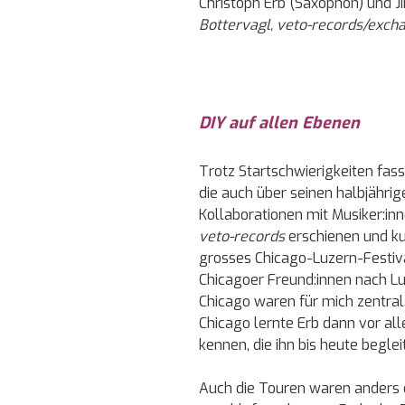
Christoph Erb (Saxophon) und Ji
Bottervagl, veto-records/exc
DIY auf allen Ebenen
Trotz Startschwierigkeiten fas
die auch über seinen halbjähri
Kollaborationen mit Musiker:in
veto-records
erschienen und ku
grosses Chicago-Luzern-Festival
Chicagoer Freund:innen nach L
Chicago waren für mich zentral
Chicago lernte Erb dann vor al
kennen, die ihn bis heute beglei
Auch die Touren waren anders o