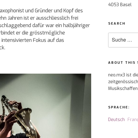
4053 Basel
 Saxophonist und Gründer und Kopf des
ehn Jahren ist er ausschliesslich frei
SEARCH
schlaggebend dafür war ein halbjähriger
rbindet er die grösstmögliche
Suche
 intensivierten Fokus auf das
nach:
ck.
ABOUT THIS 
neo.mx3 ist di
zeitgenössisch
Musikschaffen
SPRACHE:
Deutsch
Fran