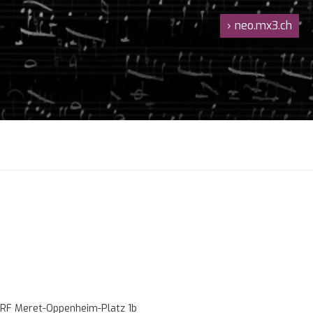
›
neo.mx3.ch
RF Meret-Oppenheim-Platz 1b