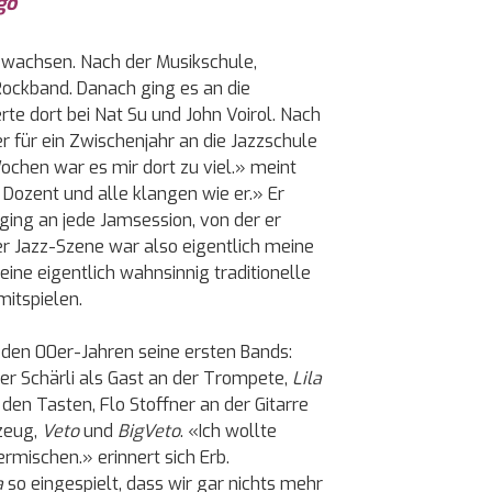
go
gewachsen. Nach der Musikschule,
Rockband. Danach ging es an die
rte dort bei Nat Su und John Voirol. Nach
r für ein Zwischenjahr an die Jazzschule
chen war es mir dort zu viel.» meint
 Dozent und alle klangen wie er.» Er
ging an jede Jamsession, von der er
 Jazz-Szene war also eigentlich meine
eine eigentlich wahnsinnig traditionelle
itspielen.
n den 00er-Jahren seine ersten Bands:
r Schärli als Gast an der Trompete,
Lila
en Tasten, Flo Stoffner an der Gitarre
zeug,
Veto
und
BigVeto
. «Ich wollte
rmischen.» erinnert sich Erb.
a
so eingespielt, dass wir gar nichts mehr