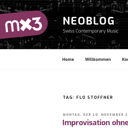
Zum
Inhalt
springen
NEOBLOG
Swiss Contemporary Music
Home
Willkommen
Ko
TAG: FLO STOFFNER
VERÖFFENTLICHT
MONTAG, DER 20. NOVEMBER 
AM
Improvisation ohne