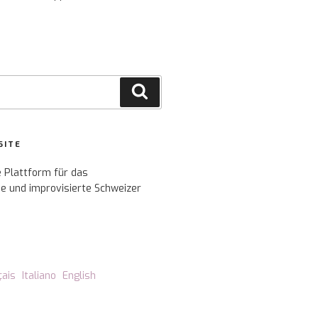
Suche
SITE
e Plattform für das
e und improvisierte Schweizer
çais
Italiano
English