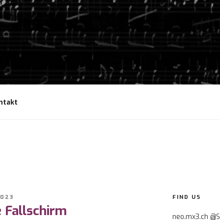
ntakt
2023
FIND US
 Fallschirm
neo.mx3.ch @S