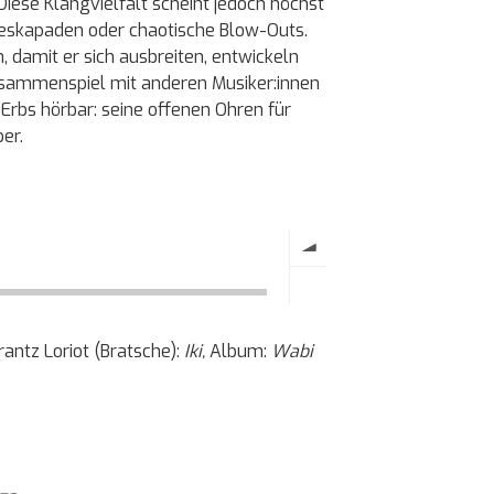
 Diese Klangvielfalt scheint jedoch höchst
ngeskapaden oder chaotische Blow-Outs.
damit er sich ausbreiten, entwickeln
sammenspiel mit anderen Musiker:innen
 Erbs hörbar: seine offenen Ohren für
er.
antz Loriot (Bratsche):
Iki,
Album:
Wabi