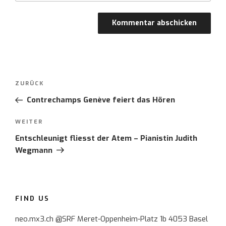
Post
ZURÜCK
Vorheriger
navigation
Beitrag
Contrechamps Genève feiert das Hören
WEITER
Nächster
Beitrag
Entschleunigt fliesst der Atem – Pianistin Judith
Wegmann
FIND US
neo.mx3.ch @SRF Meret-Oppenheim-Platz 1b 4053 Basel