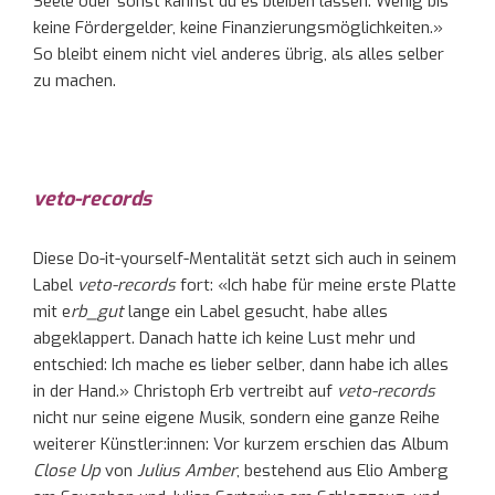
Seele oder sonst kannst du es bleiben lassen. Wenig bis
keine Fördergelder, keine Finanzierungsmöglichkeiten.»
So bleibt einem nicht viel anderes übrig, als alles selber
zu machen.
veto-records
Diese Do-it-yourself-Mentalität setzt sich auch in seinem
Label
veto-records
fort: «Ich habe für meine erste Platte
mit e
rb_gut
lange ein Label gesucht, habe alles
abgeklappert. Danach hatte ich keine Lust mehr und
entschied: Ich mache es lieber selber, dann habe ich alles
in der Hand.» Christoph Erb vertreibt auf
veto-records
nicht nur seine eigene Musik, sondern eine ganze Reihe
weiterer Künstler:innen: Vor kurzem erschien das Album
Close
Up
von
Julius
Amber
, bestehend aus Elio Amberg