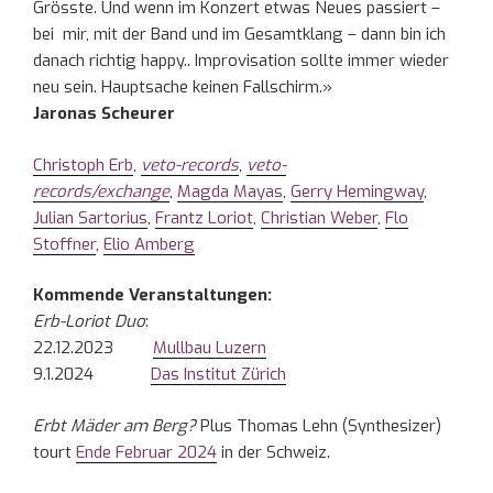
Grösste. Und wenn im Konzert etwas Neues passiert –
bei mir, mit der Band und im Gesamtklang – dann bin ich
danach richtig happy.. Improvisation sollte immer wieder
neu sein. Hauptsache keinen Fallschirm.»
Jaronas Scheurer
Christoph Erb
,
veto-records
,
veto-
records/exchange
,
Magda Mayas
,
Gerry Hemingway
,
Julian Sartorius
,
Frantz Loriot
,
Christian Weber
,
Flo
Stoffner
,
Elio Amberg
Kommende Veranstaltungen:
Erb-Loriot Duo
:
22.12.2023
Mullbau Luzern
9.1.2024
Das Institut Zürich
Erbt Mäder am Berg?
Plus Thomas Lehn (Synthesizer)
tourt
Ende Februar 2024
in der Schweiz.