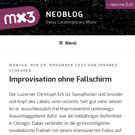
Zum
›
neo.mx3.ch
Inhalt
NEOBLOG
springen
Swiss Contemporary Music
Menü
VERÖFFENTLICHT
MONTAG, DER 20. NOVEMBER 2023
VON
JARONAS
AM
SCHEURER
Improvisation ohne Fallschirm
Der Luzerner Christoph Erb ist Saxophonist und Gründer
und Kopf des Labels
veto-records
. Seit gut zehn Jahren
ist er ausschliesslich frei improvisierend unterwegs.
Ausschlaggebend dafür war ein halbjähriger Aufenthalt
in Chicago. Dabei verbindet er die grösstmögliche
musikalische Freiheit mit einem intensivierten Fokus auf