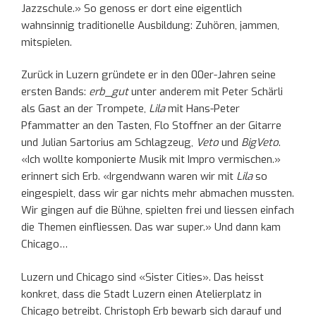
Jazzschule.» So genoss er dort eine eigentlich
wahnsinnig traditionelle Ausbildung: Zuhören, jammen,
mitspielen.
Zurück in Luzern gründete er in den 00er-Jahren seine
ersten Bands:
erb
_
gut
unter anderem mit Peter Schärli
als Gast an der Trompete,
Lila
mit Hans-Peter
Pfammatter an den Tasten, Flo Stoffner an der Gitarre
und Julian Sartorius am Schlagzeug,
Veto
und
BigVeto
.
«Ich wollte komponierte Musik mit Impro vermischen.»
erinnert sich Erb. «Irgendwann waren wir mit
Lila
so
eingespielt, dass wir gar nichts mehr abmachen mussten.
Wir gingen auf die Bühne, spielten frei und liessen einfach
die Themen einfliessen. Das war super.» Und dann kam
Chicago…
Luzern und Chicago sind «Sister Cities». Das heisst
konkret, dass die Stadt Luzern einen Atelierplatz in
Chicago betreibt. Christoph Erb bewarb sich darauf und