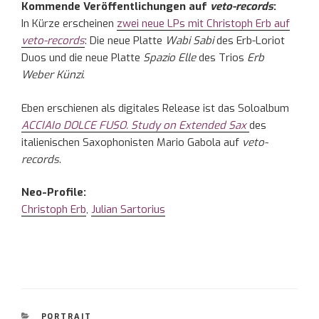
Kommende Veröffentlichungen auf
veto-records
:
In Kürze erscheinen
zwei neue LPs mit Christoph Erb auf
veto-records
: Die neue Platte
Wabi Sabi
des Erb-Loriot
Duos und die neue Platte
Spazio Elle
des Trios
Erb
Weber Künzi
.
Eben erschienen als digitales Release ist das Soloalbum
ACCIAIo DOLCE FUSO.
Study on Extended Sax
des
italienischen Saxophonisten Mario Gabola auf
veto-
records
.
Neo-Profile:
Christoph Erb
,
Julian Sartorius
KATEGORIEN
PORTRAIT