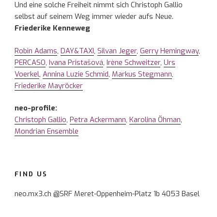
Und eine solche Freiheit nimmt sich Christoph Gallio
selbst auf seinem Weg immer wieder aufs Neue.
Friederike Kenneweg
Robin Adams
,
DAY&TAXI
,
Silvan Jeger
,
Gerry Hemingway
,
PERCASO
,
Ivana Pristašová
,
Irène Schweitzer
,
Urs
Voerkel
,
Annina Luzie Schmid
,
Markus Stegmann
,
Friederike Mayröcker
neo-profile:
Christoph Gallio
,
Petra Ackermann
,
Karolina Öhman
,
Mondrian Ensemble
FIND US
neo.mx3.ch @SRF Meret-Oppenheim-Platz 1b 4053 Basel