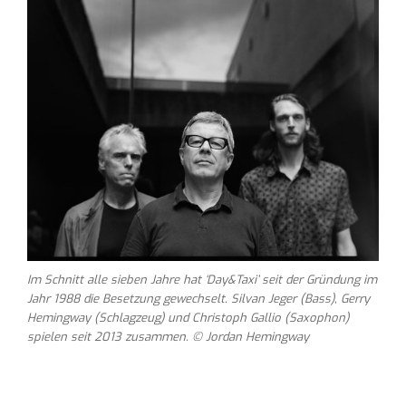
Im Schnitt alle sieben Jahre hat ‘Day&Taxi’ seit der Gründung im
Jahr 1988 die Besetzung gewechselt. Silvan Jeger (Bass), Gerry
Hemingway (Schlagzeug) und Christoph Gallio (Saxophon)
spielen seit 2013 zusammen. © Jordan Hemingway