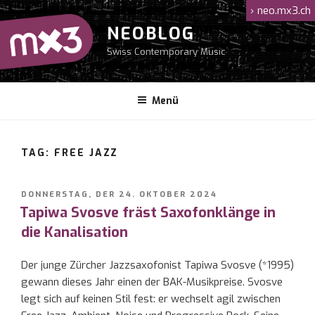
Zum
›
neo.mx3.ch
Inhalt
NEOBLOG
springen
Swiss Contemporary Music
Menü
TAG: FREE JAZZ
VERÖFFENTLICHT
DONNERSTAG, DER 24. OKTOBER 2024
AM
Tapiwa Svosve fräst Saxofonklänge in
die Kanalisation
Der junge Zürcher Jazzsaxofonist Tapiwa Svosve (*1995)
gewann dieses Jahr einen der BAK-Musikpreise. Svosve
legt sich auf keinen Stil fest: er wechselt agil zwischen