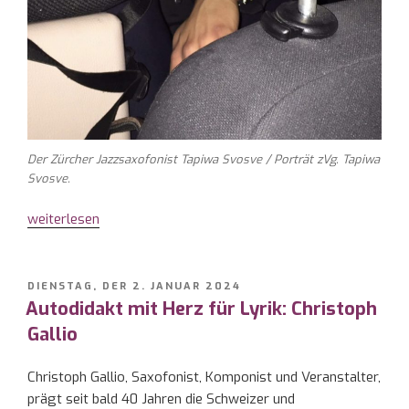
Der Zürcher Jazzsaxofonist Tapiwa Svosve / Porträt zVg. Tapiwa
Svosve.
„Tapiwa
weiterlesen
Svosve
fräst
Saxofonklänge
VERÖFFENTLICHT
DIENSTAG, DER 2. JANUAR 2024
AM
Autodidakt mit Herz für Lyrik: Christoph
in
die
Gallio
Kanalisation“
Christoph Gallio, Saxofonist, Komponist und Veranstalter,
prägt seit bald 40 Jahren die Schweizer und