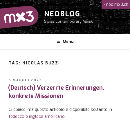
Salta
›
neo.mx3.ch
al
NEOBLOG
contenuto
Swiss Contemporary Music
Menu
TAG: NICOLAS BUZZI
PUBBLICATO
5 MAGGIO 2023
IL
(Deutsch) Verzerrte Erinnerungen,
konkrete Missionen
Ci spiace, ma questo articolo è disponibile soltanto in
tedesco
e
inglese americano
.