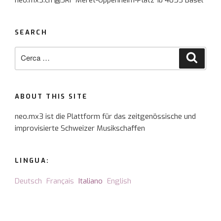
neo.mx3.ch @SRF Meret-Oppenheim-Platz 1b 4053 Basel
SEARCH
Cerca:
Cerca
ABOUT THIS SITE
neo.mx3 ist die Plattform für das zeitgenössische und
improvisierte Schweizer Musikschaffen
LINGUA:
Deutsch
Français
Italiano
English