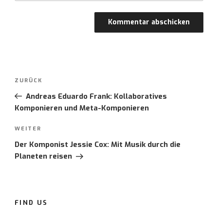
Post
ZURÜCK
Vorheriger
navigation
Beitrag
Andreas Eduardo Frank: Kollaboratives
Komponieren und Meta-Komponieren
WEITER
Nächster
Beitrag
Der Komponist Jessie Cox: Mit Musik durch die
Planeten reisen
FIND US