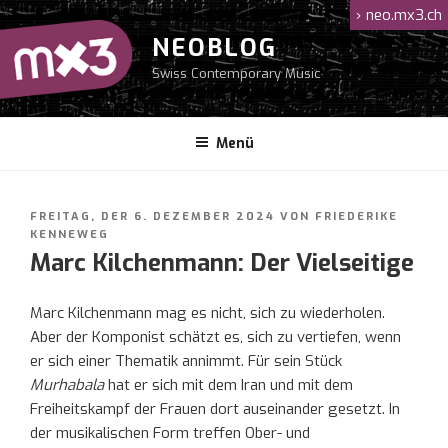
Zum
›
neo.mx3.ch
Inhalt
NEOBLOG
springen
Swiss Contemporary Music
Menü
VERÖFFENTLICHT
FREITAG, DER 6. DEZEMBER 2024
VON
FRIEDERIKE
AM
KENNEWEG
Marc Kilchenmann: Der Vielseitige
Marc Kilchenmann mag es nicht, sich zu wiederholen.
Aber der Komponist schätzt es, sich zu vertiefen, wenn
er sich einer Thematik annimmt. Für sein Stück
Murhabala
hat er sich mit dem Iran und mit dem
Freiheitskampf der Frauen dort auseinander gesetzt. In
der musikalischen Form treffen Ober- und