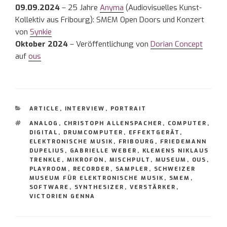
09.09.2024
– 25 Jahre
Anyma
(Audiovisuelles Kunst-
Kollektiv aus Fribourg): SMEM Open Doors und Konzert
von
Synkie
Oktober 2024
– Veröffentlichung von
Dorian Concept
auf
ous
KATEGORIEN
ARTICLE
,
INTERVIEW
,
PORTRAIT
SCHLAGWÖRTER
ANALOG
,
CHRISTOPH ALLENSPACHER
,
COMPUTER
,
DIGITAL
,
DRUMCOMPUTER
,
EFFEKTGERÄT
,
ELEKTRONISCHE MUSIK
,
FRIBOURG
,
FRIEDEMANN
DUPELIUS
,
GABRIELLE WEBER
,
KLEMENS NIKLAUS
TRENKLE
,
MIKROFON
,
MISCHPULT
,
MUSEUM
,
OUS
,
PLAYROOM
,
RECORDER
,
SAMPLER
,
SCHWEIZER
MUSEUM FÜR ELEKTRONISCHE MUSIK
,
SMEM
,
SOFTWARE
,
SYNTHESIZER
,
VERSTÄRKER
,
VICTORIEN GENNA