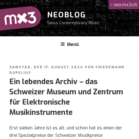
Zum
›
neo.mx3.ch
Inhalt
NEOBLOG
springen
Swiss Contemporary Music
Menü
VERÖFFENTLICHT
SAMSTAG, DER 17. AUGUST 2024
VON
FRIEDEMANN
AM
DUPELIUS
Ein lebendes Archiv – das
Schweizer Museum und Zentrum
für Elektronische
Musikinstrumente
Erst sieben Jahre ist es alt, und schon hat es einen der
drei Spezialpreise der Schweizer Musikpreise