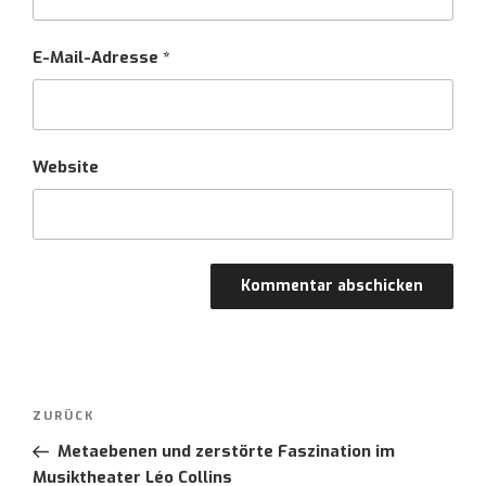
E-Mail-Adresse
*
Website
Post
ZURÜCK
Vorheriger
navigation
Beitrag
Metaebenen und zerstörte Faszination im
Musiktheater Léo Collins