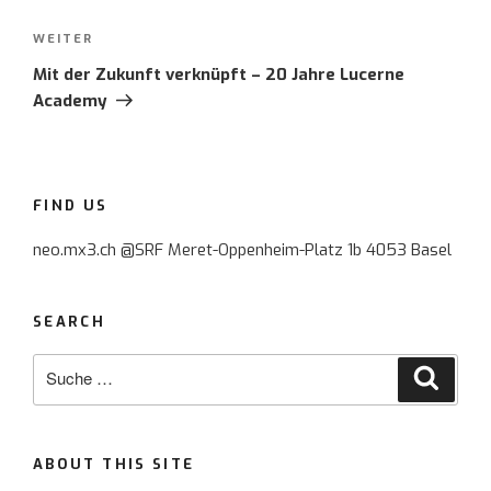
WEITER
Nächster
Beitrag
Mit der Zukunft verknüpft – 20 Jahre Lucerne
Academy
FIND US
neo.mx3.ch @SRF Meret-Oppenheim-Platz 1b 4053 Basel
SEARCH
Suche
Suche
nach:
ABOUT THIS SITE